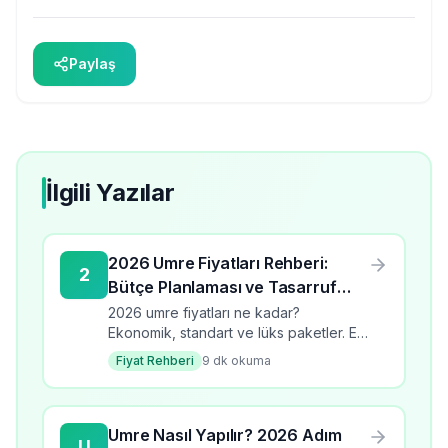
Paylaş
İlgili Yazılar
2026 Umre Fiyatları Rehberi:
2
Bütçe Planlaması ve Tasarruf
İpuçları
2026 umre fiyatları ne kadar?
Ekonomik, standart ve lüks paketler. En
ucuz umre turlarını karşılaştırın, tasarruf
Fiyat Rehberi
9
dk okuma
ipuçları ve bütçe planlama rehberi.
Umre Nasıl Yapılır? 2026 Adım
U