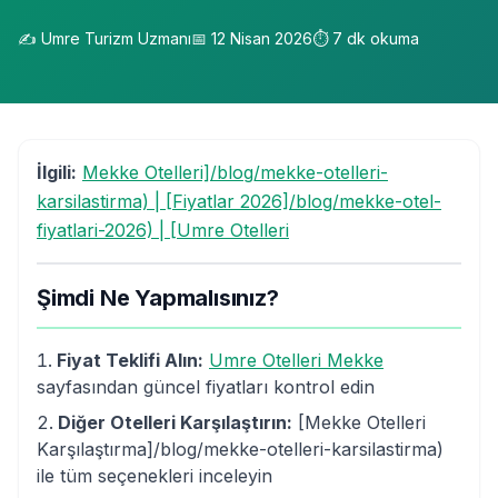
✍️
Umre Turizm Uzmanı
📅
12 Nisan 2026
⏱️
7
dk okuma
İlgili:
Mekke Otelleri]/blog/mekke-otelleri-
karsilastirma) | [Fiyatlar 2026]/blog/mekke-otel-
fiyatlari-2026) | [Umre Otelleri
Şimdi Ne Yapmalısınız?
Fiyat Teklifi Alın:
Umre Otelleri Mekke
sayfasından güncel fiyatları kontrol edin
Diğer Otelleri Karşılaştırın:
[Mekke Otelleri
Karşılaştırma]/blog/mekke-otelleri-karsilastirma)
ile tüm seçenekleri inceleyin