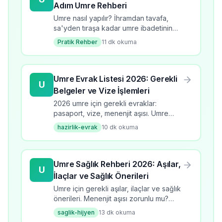
Adım Umre Rehberi
Umre nasıl yapılır? İhramdan tavafa,
sa'yden tıraşa kadar umre ibadetinin
tüm adımlarını öğrenin. 2026 güncel
Pratik Rehber
11
dk okuma
bilgilerle kapsamlı rehber.
Umre Evrak Listesi 2026: Gerekli
U
Belgeler ve Vize İşlemleri
2026 umre için gerekli evraklar:
pasaport, vize, menenjit aşısı. Umre
evrak listesi, başvuru süreci, kontrol
hazirlik-evrak
10
dk okuma
listesi ve dikkat edilmesi gerekenler.
Umre Sağlık Rehberi 2026: Aşılar,
U
İlaçlar ve Sağlık Önerileri
Umre için gerekli aşılar, ilaçlar ve sağlık
önerileri. Menenjit aşısı zorunlu mu?
Umrede sıcaktan korunma, hijyen
saglik-hijyen
13
dk okuma
kuralları ve sağlık rehberi. 28K+ arama