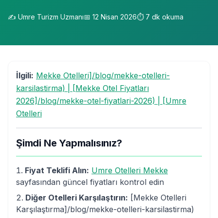
✍️
Umre Turizm Uzmanı
📅
12 Nisan 2026
⏱️
7
dk okuma
İlgili:
Mekke Otelleri]/blog/mekke-otelleri-
karsilastirma) | [Mekke Otel Fiyatları
2026]/blog/mekke-otel-fiyatlari-2026) | [Umre
Otelleri
Şimdi Ne Yapmalısınız?
Fiyat Teklifi Alın:
Umre Otelleri Mekke
sayfasından güncel fiyatları kontrol edin
Diğer Otelleri Karşılaştırın:
[Mekke Otelleri
Karşılaştırma]/blog/mekke-otelleri-karsilastirma)