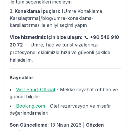
ile tüm seçenekleri inceleyin
Konaklama İpuçları:
[Umre Konaklama
Karşılaştırma]/blog/umre-konaklama-
karsilastirma) ile en iyi seçimi yapın
Vize hizmetimiz için bize ulaşın:
📞
+90 546 910
20 72
— Umre, hac ve turist vizelerinizi
profesyonel ekibimizle hızlı ve güvenli şekilde
halledelim.
Kaynaklar:
Visit Saudi Official
- Mekke seyahat rehberi ve
güncel bilgiler
Booking.com
- Otel rezervasyon ve misafir
değerlendirmeleri
Son Güncelleme:
13 Nisan 2026 |
Gözden