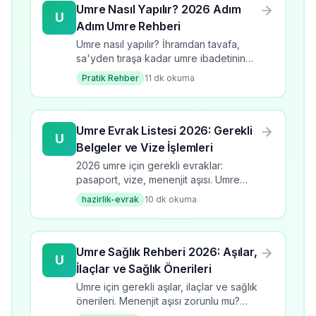
Umre Nasıl Yapılır? 2026 Adım
U
Adım Umre Rehberi
Umre nasıl yapılır? İhramdan tavafa,
sa'yden tıraşa kadar umre ibadetinin
tüm adımlarını öğrenin. 2026 güncel
Pratik Rehber
11
dk okuma
bilgilerle kapsamlı rehber.
Umre Evrak Listesi 2026: Gerekli
U
Belgeler ve Vize İşlemleri
2026 umre için gerekli evraklar:
pasaport, vize, menenjit aşısı. Umre
evrak listesi, başvuru süreci, kontrol
hazirlik-evrak
10
dk okuma
listesi ve dikkat edilmesi gerekenler.
Umre Sağlık Rehberi 2026: Aşılar,
U
İlaçlar ve Sağlık Önerileri
Umre için gerekli aşılar, ilaçlar ve sağlık
önerileri. Menenjit aşısı zorunlu mu?
Umrede sıcaktan korunma, hijyen