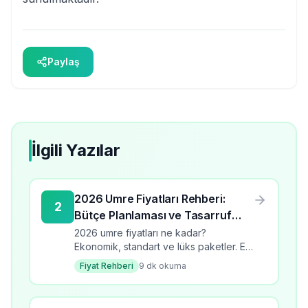
Paylaş
İlgili Yazılar
2026 Umre Fiyatları Rehberi:
2
Bütçe Planlaması ve Tasarruf
İpuçları
2026 umre fiyatları ne kadar?
Ekonomik, standart ve lüks paketler. En
ucuz umre turlarını karşılaştırın, tasarruf
Fiyat Rehberi
9
dk okuma
ipuçları ve bütçe planlama rehberi.