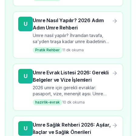
ipuçları ve bütçe planlama rehberi.
Umre Nasıl Yapılır? 2026 Adım
U
Adım Umre Rehberi
Umre nasıl yapılır? İhramdan tavafa,
sa'yden tıraşa kadar umre ibadetinin
tüm adımlarını öğrenin. 2026 güncel
Pratik Rehber
11
dk okuma
bilgilerle kapsamlı rehber.
Umre Evrak Listesi 2026: Gerekli
U
Belgeler ve Vize İşlemleri
2026 umre için gerekli evraklar:
pasaport, vize, menenjit aşısı. Umre
evrak listesi, başvuru süreci, kontrol
hazirlik-evrak
10
dk okuma
listesi ve dikkat edilmesi gerekenler.
Umre Sağlık Rehberi 2026: Aşılar,
U
İlaçlar ve Sağlık Önerileri