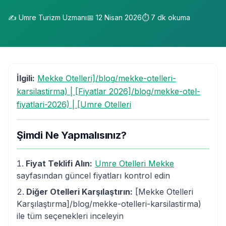
✍️
Umre Turizm Uzmanı
📅
12 Nisan 2026
⏱️
7
dk okuma
İlgili:
Mekke Otelleri]/blog/mekke-otelleri-
karsilastirma) | [Fiyatlar 2026]/blog/mekke-otel-
fiyatlari-2026) | [Umre Otelleri
Şimdi Ne Yapmalısınız?
Fiyat Teklifi Alın:
Umre Otelleri Mekke
sayfasından güncel fiyatları kontrol edin
Diğer Otelleri Karşılaştırın:
[Mekke Otelleri
Karşılaştırma]/blog/mekke-otelleri-karsilastirma)
ile tüm seçenekleri inceleyin