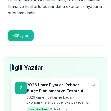
Harem manzarası bulunurken, 3 yıldızlı otellerde
temiz ve konforlu odalar daha ekonomik fiyatlarla
sunulmaktadır.
Paylaş
İlgili Yazılar
2026 Umre Fiyatları Rehberi:
2
Bütçe Planlaması ve Tasarruf
İpuçları
2026 umre fiyatları ne kadar?
Ekonomik, standart ve lüks paketler. En
ucuz umre turlarını karşılaştırın, tasarruf
Fiyat Rehberi
9
dk okuma