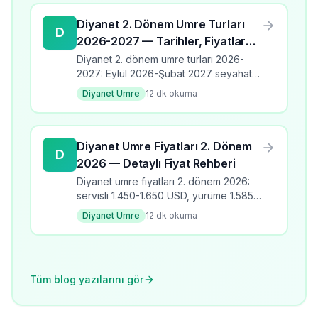
Diyanet 2. Dönem Umre Turları
D
2026-2027 — Tarihler, Fiyatlar
ve Programlar
Diyanet 2. dönem umre turları 2026-
2027: Eylül 2026-Şubat 2027 seyahat
takvimi, üç program türü, fiyat aralıkları,
Diyanet Umre
12
dk okuma
banka kodları ve kayıt detayları.
Diyanet Umre Fiyatları 2. Dönem
D
2026 — Detaylı Fiyat Rehberi
Diyanet umre fiyatları 2. dönem 2026:
servisli 1.450-1.650 USD, yürüme 1.585-
1.810 USD, yakın mesafe 2.075-2.625
Diyanet Umre
12
dk okuma
USD. Çocuk ücretleri ve ödeme
seçenekleri.
Tüm blog yazılarını gör