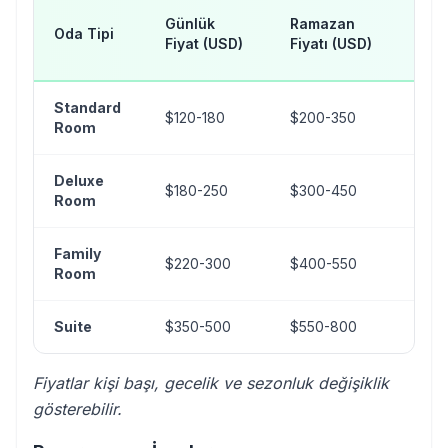
H
Günlük
Ramazan
Oda Tipi
Dö
Fiyat (USD)
Fiyatı (USD)
(U
Standard
$120-180
$200-350
$4
Room
Deluxe
$180-250
$300-450
$6
Room
Family
$220-300
$400-550
$7
Room
Suite
$350-500
$550-800
$9
Fiyatlar kişi başı, gecelik ve sezonluk değişiklik
gösterebilir.