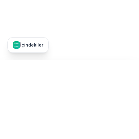
İçindekiler
İçindekiler
11
Fiyatlar ve Rezervasyon
Umre Dünyası, Türkiye'nin en kapsamlı umre tur karşılaştırma
2026 Fiyat Aralıkları
platformudur. 50'den fazla TÜRSAB onaylı umre firmasının
turlarını tek bir yerde karşılaştırarak, en uygun fiyatlı ve kaliteli
umre paketini bulmanızı sağlıyoruz. Ekonomik umre turlarından
Rezervasyon İpuçları
lüks umre paketlerine, Ramazan umresinden Şevval umresine
kadar tüm kategorilerde umre turları sunulmaktadır.