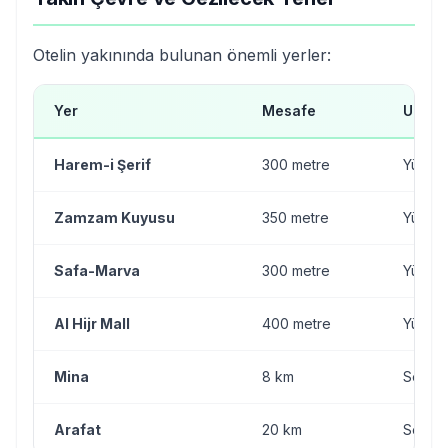
Otelin yakınında bulunan önemli yerler:
Yer
Mesafe
Ulaşı
Harem-i Şerif
300 metre
Yürüm
Zamzam Kuyusu
350 metre
Yürüm
Safa-Marva
300 metre
Yürüm
Al Hijr Mall
400 metre
Yürüm
Mina
8 km
Servis
Arafat
20 km
Servis