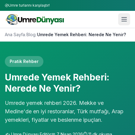
Umre turlarını karşılaştır!
Ana Sayfa
/
Blog
/
Umrede Yemek Rehberi: Nerede Ne Yenir?
Pratik Rehber
Umrede Yemek Rehberi:
Nerede Ne Yenir?
Umrede yemek rehberi 2026. Mekke ve
Medine'de en iyi restoranlar, Türk mutfağı, Arap
yemekleri, fiyatlar ve beslenme ipuçları.
✍️
Umre Dünyası Editör
📅
7 Nisan 2026
⏱️
11
dk okuma