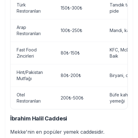
Türk
Tanıdık tatlar
150₺-300₺
Restoranları
pide
Arap
100₺-250₺
Mandi, kabsa
Restoranları
Fast Food
KFC, McDonald
80₺-150₺
Zincirleri
Baik
Hint/Pakistan
80₺-200₺
Biryani, curry
Mutfağı
Otel
Büfe kahvaltı
200₺-500₺
Restoranları
yemeği
İbrahim Halil Caddesi
Mekke'nin en popüler yemek caddesidir.