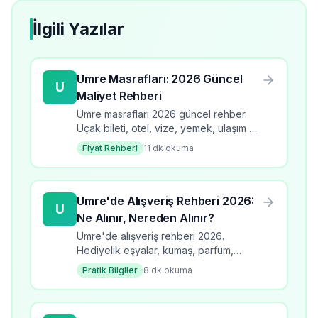
İlgili Yazılar
Umre Masrafları: 2026 Güncel
U
Maliyet Rehberi
Umre masrafları 2026 güncel rehber.
Uçak bileti, otel, vize, yemek, ulaşım ve
tüm harcama kalemleri. Toplam maliyet
Fiyat Rehberi
11
dk okuma
analizi ve tasarruf ipuçları.
Umre'de Alışveriş Rehberi 2026:
U
Ne Alınır, Nereden Alınır?
Umre'de alışveriş rehberi 2026.
Hediyelik eşyalar, kumaş, parfüm,
zümrüt ve tavsiyeler. Mekke ve
Pratik Bilgiler
8
dk okuma
Medine'de nereden alışveriş yapılır?
Pazarlık rehberi.