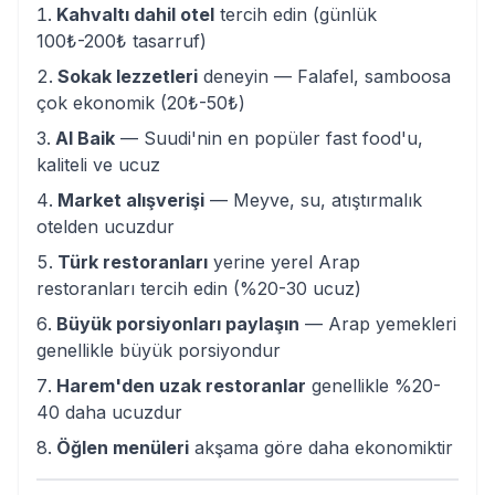
Kahvaltı dahil otel
tercih edin (günlük
100₺-200₺ tasarruf)
Sokak lezzetleri
deneyin — Falafel, samboosa
çok ekonomik (20₺-50₺)
Al Baik
— Suudi'nin en popüler fast food'u,
kaliteli ve ucuz
Market alışverişi
— Meyve, su, atıştırmalık
otelden ucuzdur
Türk restoranları
yerine yerel Arap
restoranları tercih edin (%20-30 ucuz)
Büyük porsiyonları paylaşın
— Arap yemekleri
genellikle büyük porsiyondur
Harem'den uzak restoranlar
genellikle %20-
40 daha ucuzdur
Öğlen menüleri
akşama göre daha ekonomiktir