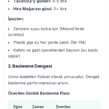
Tavaf/Sa'y günleri:
4-5 litre
Hira Mağarası günü:
5+ litre
İpuçları:
Zemzem suyu bolca için (Mescid'lerde
ücretsiz)
Plastik şişe su her yerde satılır (5₺-15₺)
Kafein ve gazlı içeceklerden kaçının (su kaybı
yapar)
2. Beslenme Dengesi
Umre ibadetleri fiziksel olarak yorucudur. Dengeli
beslenme performansınızı artırır.
Önerilen Günlük Beslenme Planı:
Öğün
Zaman
Önerilen
Kaç