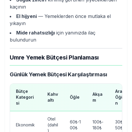
kaçının
El hijyeni
— Yemeklerden önce mutlaka el
yıkayın
Mide rahatsızlığı
için yanınızda ilaç
bulundurun
Umre Yemek Bütçesi Planlaması
Günlük Yemek Bütçesi Karşılaştırması
Bütçe
Ara
Kahv
Akşa
Kategori
Öğle
Öğü
altı
m
si
n
Otel
60₺-1
100₺-
30₺-
Ekonomik
(dahil
00₺
180₺
50₺
)