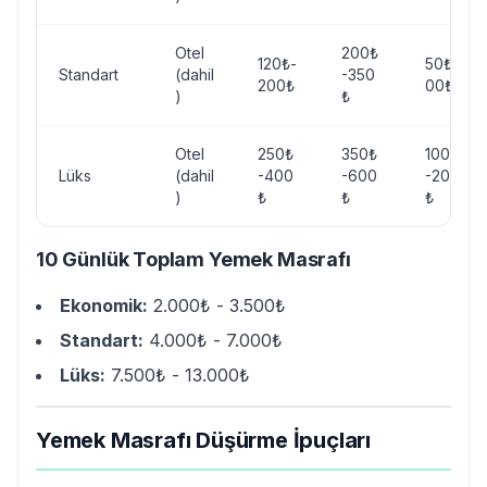
Otel
200₺
120₺-
50₺-1
Standart
(dahil
-350
200₺
00₺
)
₺
Otel
250₺
350₺
100₺
Lüks
(dahil
-400
-600
-200
)
₺
₺
₺
10 Günlük Toplam Yemek Masrafı
Ekonomik:
2.000₺ - 3.500₺
Standart:
4.000₺ - 7.000₺
Lüks:
7.500₺ - 13.000₺
Yemek Masrafı Düşürme İpuçları