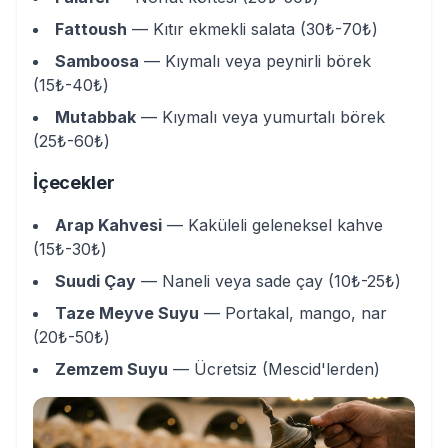
Fattoush
— Kıtır ekmekli salata (30₺-70₺)
Samboosa
— Kıymalı veya peynirli börek
(15₺-40₺)
Mutabbak
— Kıymalı veya yumurtalı börek
(25₺-60₺)
İçecekler
Arap Kahvesi
— Kaküleli geleneksel kahve
(15₺-30₺)
Suudi Çay
— Naneli veya sade çay (10₺-25₺)
Taze Meyve Suyu
— Portakal, mango, nar
(20₺-50₺)
Zemzem Suyu
— Ücretsiz (Mescid'lerden)