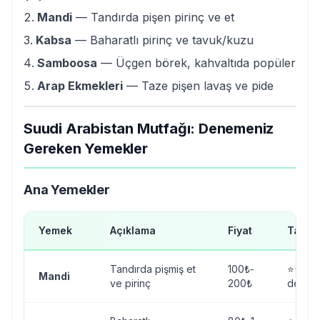
Mandi
— Tandırda pişen pirinç ve et
Kabsa
— Baharatlı pirinç ve tavuk/kuzu
Samboosa
— Üçgen börek, kahvaltıda popüler
Arap Ekmekleri
— Taze pişen lavaş ve pide
Suudi Arabistan Mutfağı: Denemeniz
Gereken Yemekler
Ana Yemekler
Yemek
Açıklama
Fiyat
Tavsi
Tandırda pişmiş et
100₺-
⭐⭐⭐⭐⭐
Mandi
ve pirinç
200₺
deney