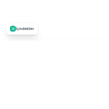
İçindekiler
İçindekiler
27
Giriş
Umre Dünyası, Türkiye'nin en kapsamlı umre tur karşılaştırma
Mekke'de Yemek Rehberi
platformudur. 50'den fazla TÜRSAB onaylı umre firmasının
turlarını tek bir yerde karşılaştırarak, en uygun fiyatlı ve kaliteli
umre paketini bulmanızı sağlıyoruz. Ekonomik umre turlarından
Harem Çevresindeki Restoranlar
lüks umre paketlerine, Ramazan umresinden Şevval umresine
kadar tüm kategorilerde umre turları sunulmaktadır.
İbrahim Halil Caddesi