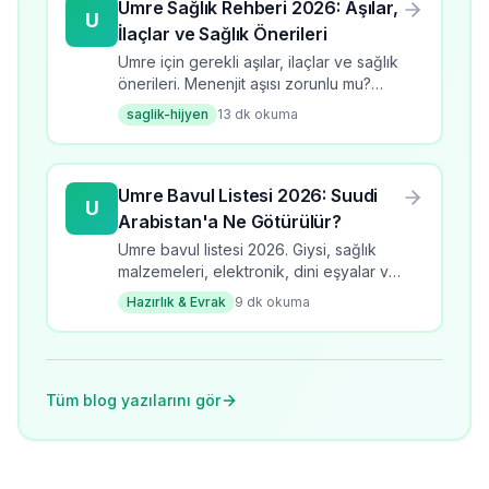
Umre Sağlık Rehberi 2026: Aşılar,
U
İlaçlar ve Sağlık Önerileri
Umre için gerekli aşılar, ilaçlar ve sağlık
önerileri. Menenjit aşısı zorunlu mu?
Umrede sıcaktan korunma, hijyen
saglik-hijyen
13
dk okuma
kuralları ve sağlık rehberi. 28K+ arama
hacmi.
Umre Bavul Listesi 2026: Suudi
U
Arabistan'a Ne Götürülür?
Umre bavul listesi 2026. Giysi, sağlık
malzemeleri, elektronik, dini eşyalar ve
bavul hazırlama ipuçları. Eksik
Hazırlık & Evrak
9
dk okuma
kalmamanız için kapsamlı kontrol listesi.
Tüm blog yazılarını gör