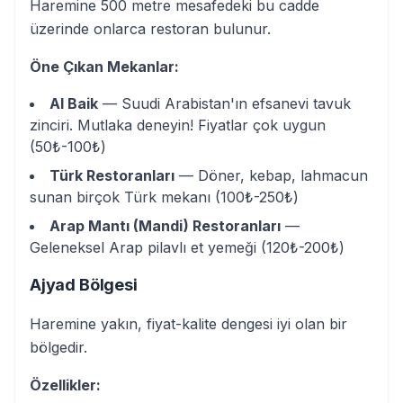
Haremine 500 metre mesafedeki bu cadde
üzerinde onlarca restoran bulunur.
Öne Çıkan Mekanlar:
Al Baik
— Suudi Arabistan'ın efsanevi tavuk
zinciri. Mutlaka deneyin! Fiyatlar çok uygun
(50₺-100₺)
Türk Restoranları
— Döner, kebap, lahmacun
sunan birçok Türk mekanı (100₺-250₺)
Arap Mantı (Mandi) Restoranları
—
Geleneksel Arap pilavlı et yemeği (120₺-200₺)
Ajyad Bölgesi
Haremine yakın, fiyat-kalite dengesi iyi olan bir
bölgedir.
Özellikler: