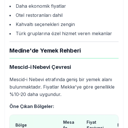
Daha ekonomik fiyatlar
Otel restoranları dahil
Kahvaltı seçenekleri zengin
Türk gruplarına özel hizmet veren mekanlar
Medine'de Yemek Rehberi
Mescid-i Nebevi Çevresi
Mescid-i Nebevi etrafında geniş bir yemek alanı
bulunmaktadır. Fiyatlar Mekke'ye göre genellikle
%10-20 daha uygundur.
Öne Çıkan Bölgeler:
Mesa
Fiyat
Bölge
Mutf
fe
Seviyesi