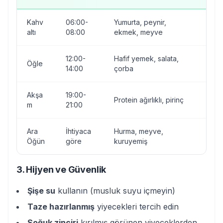
Kahv
06:00-
Yumurta, peynir,
Ağır
altı
08:00
ekmek, meyve
yem
12:00-
Hafif yemek, salata,
Öğle
Aşır
14:00
çorba
Akşa
19:00-
Çok
Protein ağırlıklı, pirinç
m
21:00
yem
Ara
İhtiyaca
Hurma, meyve,
Şeke
Öğün
göre
kuruyemiş
atışt
3. Hijyen ve Güvenlik
Şişe su
kullanın (musluk suyu içmeyin)
Taze hazırlanmış
yiyecekleri tercih edin
Soğuk zinciri
kırılmış görünen yiyeceklerden