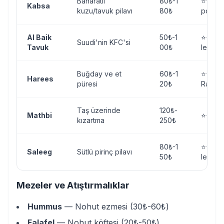
Baharatlı
80₺-1
⭐⭐⭐⭐⭐
Kabsa
kuzu/tavuk pilavı
80₺
popüle
Al Baik
50₺-1
⭐⭐⭐⭐⭐
Suudi'nin KFC'si
Tavuk
00₺
lezzet
Buğday ve et
60₺-1
⭐⭐⭐⭐
Harees
püresi
20₺
Ramaz
Taş üzerinde
120₺-
Mathbi
⭐⭐⭐⭐ 
kızartma
250₺
80₺-1
⭐⭐⭐⭐ 
Saleeg
Sütlü pirinç pilavı
50₺
lezzet
Mezeler ve Atıştırmalıklar
Hummus
— Nohut ezmesi (30₺-60₺)
Falafel
— Nohut köftesi (20₺-50₺)