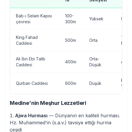
Bab-ı Selam Kapısı
100-
Yüksek
Ulusl
çevresi
300m
King Fahad
Türk,
500m
Orta
Caddesi
Fast 
Ali İbn Ebi Talib
Orta-
400m
Arap,
Caddesi
Düşük
Ekon
Qurban Caddesi
600m
Düşük
Yerel
Medine'nin Meşhur Lezzetleri
Ajwa Hurması
— Dünyanın en kaliteli hurması.
Hz. Muhammed'in (s.a.v.) tavsiye ettiği hurma
çeşidi