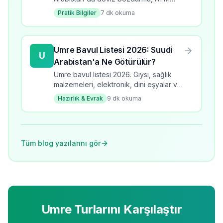
kullanımı, kredi kartı ve para gönderme
Pratik Bilgiler
7
dk okuma
rehberi.
Umre Bavul Listesi 2026: Suudi
U
Arabistan'a Ne Götürülür?
Umre bavul listesi 2026. Giysi, sağlık
malzemeleri, elektronik, dini eşyalar ve
bavul hazırlama ipuçları. Eksik
Hazırlık & Evrak
9
dk okuma
kalmamanız için kapsamlı kontrol listesi.
Tüm blog yazılarını gör
Umre Turlarını Karşılaştır