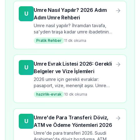
Umre Nasıl Yapılır? 2026 Adım
U
Adım Umre Rehberi
Umre nasıl yapılır? İhramdan tavafa,
sa'yden tıraşa kadar umre ibadetinin
tüm adımlarını öğrenin. 2026 güncel
Pratik Rehber
11
dk okuma
bilgilerle kapsamlı rehber.
Umre Evrak Listesi 2026: Gerekli
U
Belgeler ve Vize İşlemleri
2026 umre için gerekli evraklar:
pasaport, vize, menenjit aşısı. Umre
evrak listesi, başvuru süreci, kontrol
hazirlik-evrak
10
dk okuma
listesi ve dikkat edilmesi gerekenler.
Umre'de Para Transferi: Döviz,
U
ATM ve Ödeme Yöntemleri 2026
Umre'de para transferi 2026. Suudi
Arabistan'da döviz bozdurma, ATM