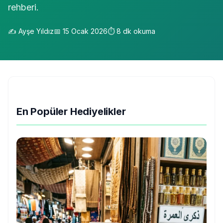
rehberi.
✍️
Ayşe Yıldız
📅
15 Ocak 2026
⏱️
8
dk okuma
En Popüler Hediyelikler