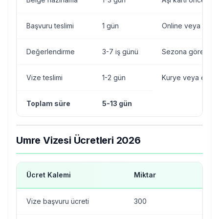
Başvuru teslimi
1 gün
Online veya acen
Değerlendirme
3-7 iş günü
Sezona göre deği
Vize teslimi
1-2 gün
Kurye veya elde
Toplam süre
5-13 gün
Umre Vizesi Ücretleri 2026
Ücret Kalemi
Miktar
Para
Vize başvuru ücreti
300
SAR