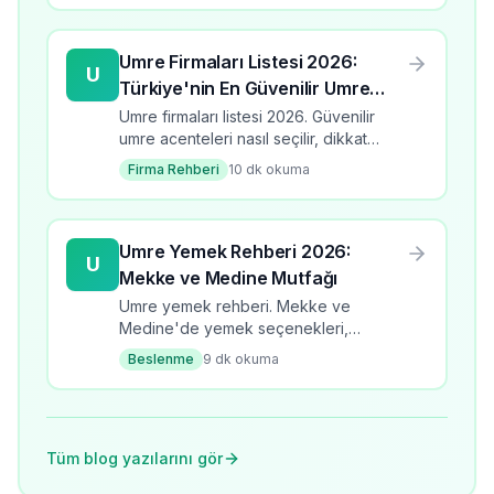
Umre Firmaları Listesi 2026:
U
Türkiye'nin En Güvenilir Umre
Acenteleri
Umre firmaları listesi 2026. Güvenilir
umre acenteleri nasıl seçilir, dikkat
edilmesi gerekenler, firma
Firma Rehberi
10
dk okuma
değerlendirme kriterleri.
Umre Yemek Rehberi 2026:
U
Mekke ve Medine Mutfağı
Umre yemek rehberi. Mekke ve
Medine'de yemek seçenekleri,
restoranlar ve ipuçları.
Beslenme
9
dk okuma
Tüm blog yazılarını gör