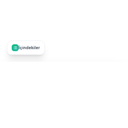
İçindekiler
İçindekiler
14
Giriş
Umre Dünyası, Türkiye'nin en kapsamlı umre tur karşılaştırma
Umre Vizesi Nedir?
platformudur. 50'den fazla TÜRSAB onaylı umre firmasının
turlarını tek bir yerde karşılaştırarak, en uygun fiyatlı ve kaliteli
umre paketini bulmanızı sağlıyoruz. Ekonomik umre turlarından
Umre Vizesi Özellikleri
lüks umre paketlerine, Ramazan umresinden Şevval umresine