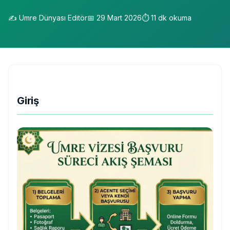
✍️
Umre Dünyası Editör
📅
29 Mart 2026
⏱️
11
dk okuma
Giriş