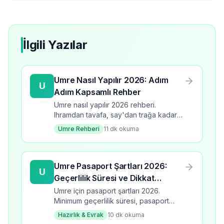
İlgili Yazılar
Umre Nasıl Yapılır 2026: Adım
U
Adım Kapsamlı Rehber
Umre nasıl yapılır 2026 rehberi.
Ihramdan tavafa, say'dan trağa kadar
tüm adımlar detaylı anlatım.
Umre Rehberi
11
dk okuma
Umre Pasaport Şartları 2026:
U
Geçerlilik Süresi ve Dikkat
Edilmesi Gerekenler
Umre için pasaport şartları 2026.
Minimum geçerlilik süresi, pasaport
türleri, yenileme süreci ve dikkat
Hazırlık & Evrak
10
dk okuma
edilmesi gerekenler.