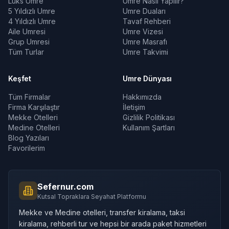
Lüks Umre
Umre Nasıl Yapılır?
5 Yıldızlı Umre
Umre Duaları
4 Yıldızlı Umre
Tavaf Rehberi
Aile Umresi
Umre Vizesi
Grup Umresi
Umre Masrafı
Tüm Turlar
Umre Takvimi
Keşfet
Umre Dünyası
Tüm Firmalar
Hakkımızda
Firma Karşılaştır
İletişim
Mekke Otelleri
Gizlilik Politikası
Medine Otelleri
Kullanım Şartları
Blog Yazıları
Favorilerim
Sefernur.com
Kutsal Topraklara Seyahat Platformu
Mekke ve Medine otelleri, transfer kiralama, taksi
kiralama, rehberli tur ve hepsi bir arada paket hizmetleri