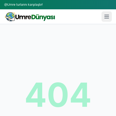
Umre turlarını karşılaştır!
404