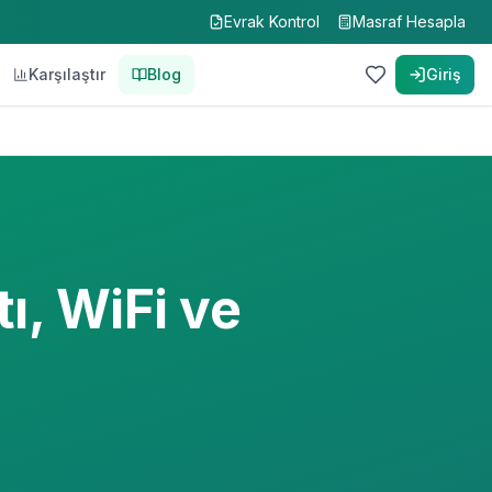
Evrak Kontrol
Masraf Hesapla
Karşılaştır
Blog
Giriş
ı, WiFi ve