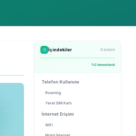
İçindekiler
6
bölüm
%
0
tamamlandı
Telefon Kullanımı
Roaming
Yerel SIM Kartı
İnternet Erişimi
WiFi
Mobil İnternet