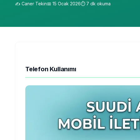
✍️
Caner Tekin
📅
15 Ocak 2026
⏱️
7
dk okuma
Telefon Kullanımı