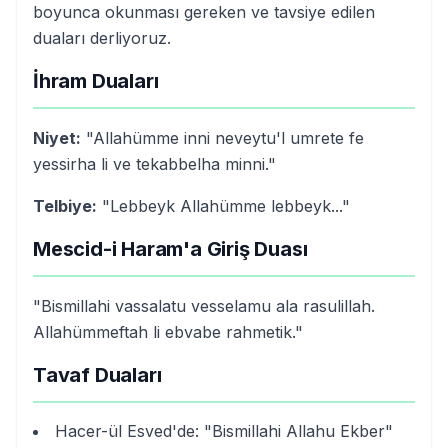
boyunca okunması gereken ve tavsiye edilen
duaları derliyoruz.
İhram Duaları
Niyet:
"Allahümme inni neveytu'l umrete fe
yessirha li ve tekabbelha minni."
Telbiye:
"Lebbeyk Allahümme lebbeyk..."
Mescid-i Haram'a Giriş Duası
"Bismillahi vassalatu vesselamu ala rasulillah.
Allahümmeftah li ebvabe rahmetik."
Tavaf Duaları
Hacer-ül Esved'de: "Bismillahi Allahu Ekber"