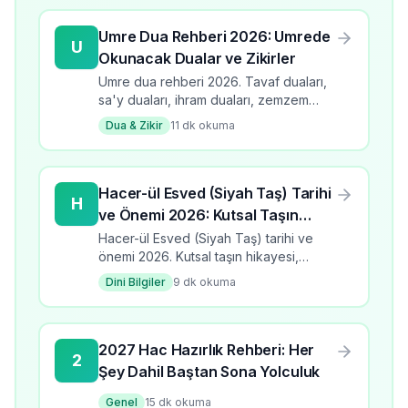
Umre Dua Rehberi 2026: Umrede
U
Okunacak Dualar ve Zikirler
Umre dua rehberi 2026. Tavaf duaları,
sa'y duaları, ihram duaları, zemzem
duası ve Medine duaları. Umrede
Dua & Zikir
11
dk okuma
okunacak duaların tam listesi.
Hacer-ül Esved (Siyah Taş) Tarihi
H
ve Önemi 2026: Kutsal Taşın
Hikayesi
Hacer-ül Esved (Siyah Taş) tarihi ve
önemi 2026. Kutsal taşın hikayesi,
cennetten inişi, istilam kuralları,
Dini Bilgiler
9
dk okuma
faziletleri ve tavaf bağlantısı.
2027 Hac Hazırlık Rehberi: Her
2
Şey Dahil Baştan Sona Yolculuk
Genel
15
dk okuma