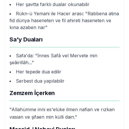
Her şavtta farklı dualar okunabilir
Rükn-ü Yemani ile Hacer arası: "Rabbena atina
fid dünya haseneten ve fil ahireti haseneten ve
kına azaben nar"
Sa'y Duaları
Safa'da: "İnnes Safâ vel Mervete min
şeâirillâh..."
Her tepede dua edilir
Serbest dua yapılabilir
Zemzem İçerken
"Allahümme inni es'elüke ilmen nafian ve rızkan
vasian ve şifaen min külli dain."