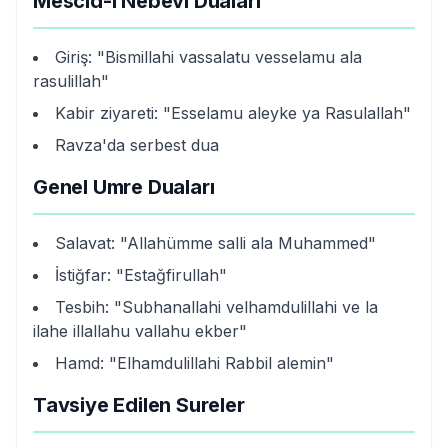
Mescid-i Nebevi Duaları
Giriş: "Bismillahi vassalatu vesselamu ala
rasulillah"
Kabir ziyareti: "Esselamu aleyke ya Rasulallah"
Ravza'da serbest dua
Genel Umre Duaları
Salavat: "Allahümme salli ala Muhammed"
İstiğfar: "Estağfirullah"
Tesbih: "Subhanallahi velhamdulillahi ve la
ilahe illallahu vallahu ekber"
Hamd: "Elhamdulillahi Rabbil alemin"
Tavsiye Edilen Sureler