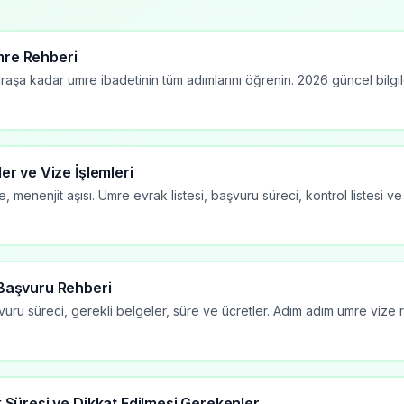
mre Rehberi
ıraşa kadar umre ibadetinin tüm adımlarını öğrenin. 2026 güncel bilgi
er ve Vize İşlemleri
, menenjit aşısı. Umre evrak listesi, başvuru süreci, kontrol listesi v
 Başvuru Rehberi
vuru süreci, gerekli belgeler, süre ve ücretler. Adım adım umre vize 
k Süresi ve Dikkat Edilmesi Gerekenler