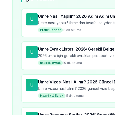
Umre Nasıl Yapılır? 2026 Adım Adım U
U
Umre nasıl yapılır? İhramdan tavafa, sa'yden t
Pratik Rehber
11
dk okuma
Umre Evrak Listesi 2026: Gerekli Belgel
U
2026 umre için gerekli evraklar: pasaport, vize
hazirlik-evrak
10
dk okuma
Umre Vizesi Nasıl Alınır? 2026 Güncel
U
Umre vizesi nasıl alınır? 2026 güncel vize baş
Hazırlık & Evrak
11
dk okuma
Umre Pasaport Şartları 2026: Geçerlili