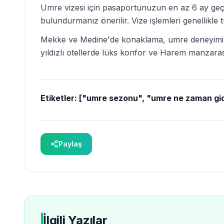
Umre vizesi için pasaportunuzun en az 6 ay geçer
bulundurmanız önerilir. Vize işlemleri genellikle
Mekke ve Medine'de konaklama, umre deneyiminin 
yıldızlı otellerde lüks konfor ve Harem manzaras
Etiketler:
["umre sezonu", "umre ne zaman gid
Paylaş
İlgili Yazılar