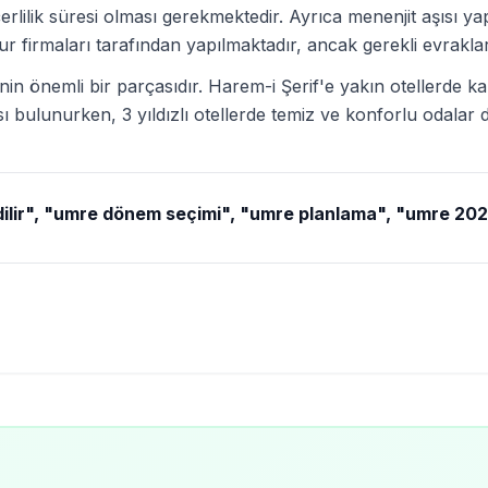
lilik süresi olması gerekmektedir. Ayrıca menenjit aşısı yap
 tur firmaları tarafından yapılmaktadır, ancak gerekli evrakl
önemli bir parçasıdır. Harem-i Şerif'e yakın otellerde kal
ı bulunurken, 3 yıldızlı otellerde temiz ve konforlu odalar
ilir", "umre dönem seçimi", "umre planlama", "umre 20