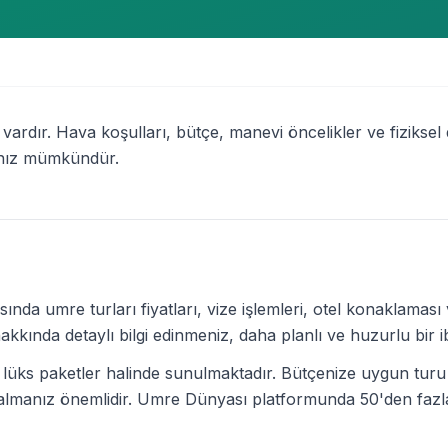
 vardır. Hava koşulları, bütçe, manevi öncelikler ve fizik
anız mümkündür.
ında umre turları fiyatları, vize işlemleri, otel konaklaması v
nda detaylı bilgi edinmeniz, daha planlı ve huzurlu bir i
üks paketler halinde sunulmaktadır. Bütçenize uygun turu se
 almanız önemlidir. Umre Dünyası platformunda 50'den fazla 