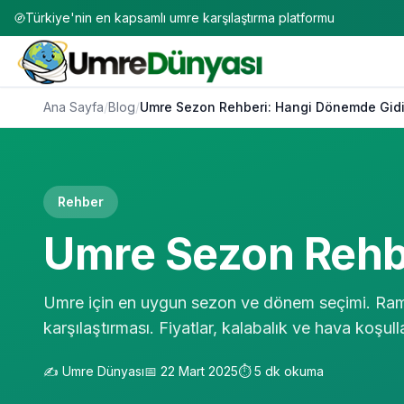
Türkiye'nin en kapsamlı umre karşılaştırma platformu
Ana Sayfa
/
Blog
/
Umre Sezon Rehberi: Hangi Dönemde Gidi
Rehber
Umre Sezon Rehb
Umre için en uygun sezon ve dönem seçimi. Rama
karşılaştırması. Fiyatlar, kalabalık ve hava koşul
✍️
Umre Dünyası
📅
22 Mart 2025
⏱️
5
dk okuma