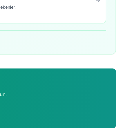
rekenler.
lun.