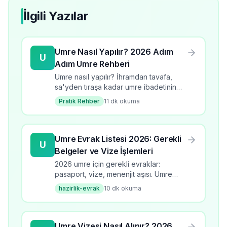
İlgili Yazılar
Umre Nasıl Yapılır? 2026 Adım
U
Adım Umre Rehberi
Umre nasıl yapılır? İhramdan tavafa,
sa'yden tıraşa kadar umre ibadetinin
tüm adımlarını öğrenin. 2026 güncel
Pratik Rehber
11
dk okuma
bilgilerle kapsamlı rehber.
Umre Evrak Listesi 2026: Gerekli
U
Belgeler ve Vize İşlemleri
2026 umre için gerekli evraklar:
pasaport, vize, menenjit aşısı. Umre
evrak listesi, başvuru süreci, kontrol
hazirlik-evrak
10
dk okuma
listesi ve dikkat edilmesi gerekenler.
Umre Vizesi Nasıl Alınır? 2026