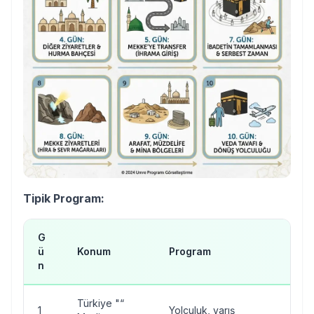
Tipik Program:
G
ü
Konum
Program
n
Türkiye "“
1
Yolculuk, varış