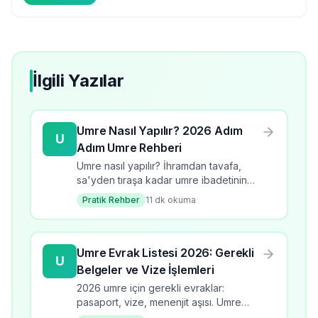
İlgili Yazılar
Umre Nasıl Yapılır? 2026 Adım
U
Adım Umre Rehberi
Umre nasıl yapılır? İhramdan tavafa,
sa'yden tıraşa kadar umre ibadetinin
tüm adımlarını öğrenin. 2026 güncel
Pratik Rehber
11
dk okuma
bilgilerle kapsamlı rehber.
Umre Evrak Listesi 2026: Gerekli
U
Belgeler ve Vize İşlemleri
2026 umre için gerekli evraklar:
pasaport, vize, menenjit aşısı. Umre
evrak listesi, başvuru süreci, kontrol