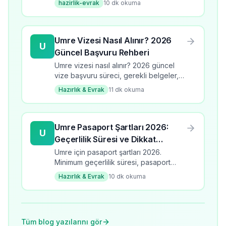
hazirlik-evrak
10
dk okuma
listesi ve dikkat edilmesi gerekenler.
Umre Vizesi Nasıl Alınır? 2026
U
Güncel Başvuru Rehberi
Umre vizesi nasıl alınır? 2026 güncel
vize başvuru süreci, gerekli belgeler,
süre ve ücretler. Adım adım umre vize
Hazırlık & Evrak
11
dk okuma
rehberi.
Umre Pasaport Şartları 2026:
U
Geçerlilik Süresi ve Dikkat
Edilmesi Gerekenler
Umre için pasaport şartları 2026.
Minimum geçerlilik süresi, pasaport
türleri, yenileme süreci ve dikkat
Hazırlık & Evrak
10
dk okuma
edilmesi gerekenler.
Tüm blog yazılarını gör