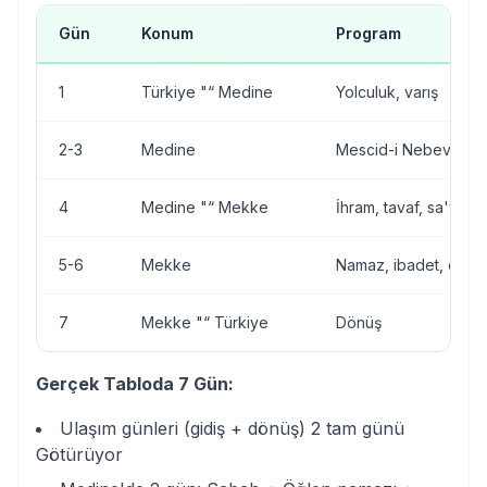
Gün
Konum
Program
1
Türkiye "“ Medine
Yolculuk, varış
2-3
Medine
Mescid-i Nebevi, ziy
4
Medine "“ Mekke
İhram, tavaf, sa'y
5-6
Mekke
Namaz, ibadet, ek ta
7
Mekke "“ Türkiye
Dönüş
Gerçek Tabloda 7 Gün:
Ulaşım günleri (gidiş + dönüş) 2 tam günü
Götürüyor