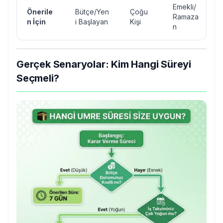
Emekli/
E
Önerile
Bütçe/Yen
Çoğu
Ramaza
n İçin
i Başlayan
Kişi
n
Gerçek Senaryolar: Kim Hangi Süreyi
Seçmeli?