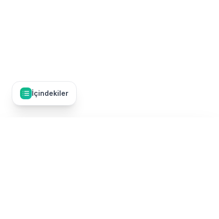
İçindekiler
İçindekiler
7
Umrenin Farzları Ne Kadar Sürer?
Umre Dünyası, Türkiye'nin en kapsamlı umre tur karşılaştırma
7 Günlük Umre: Mümkün ama Hızlı
platformudur. 50'den fazla TÜRSAB onaylı umre firmasının
turlarını tek bir yerde karşılaştırarak, en uygun fiyatlı ve kaliteli