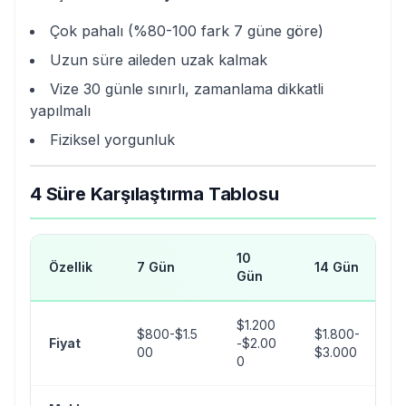
Çok pahalı (%80-100 fark 7 güne göre)
Uzun süre aileden uzak kalmak
Vize 30 günle sınırlı, zamanlama dikkatli
yapılmalı
Fiziksel yorgunluk
4 Süre Karşılaştırma Tablosu
10
Özellik
7 Gün
14 Gün
2
Gün
$1.200
$800-$1.5
$1.800-
$
Fiyat
-$2.00
00
$3.000
0