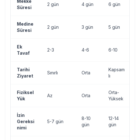
Mekke
2 gün
4 gün
6 gün
1
Süresi
Medine
2 gün
3 gün
5 gün
8
Süresi
Ek
2-3
4-6
6-10
1
Tavaf
Tarihi
Kapsam
Sınırlı
Orta
Ziyaret
lı
Fiziksel
Orta-
Az
Orta
Y
Yük
Yüksek
İzin
8-10
12-14
Gereksi
5-7 gün
1
gün
gün
nimi