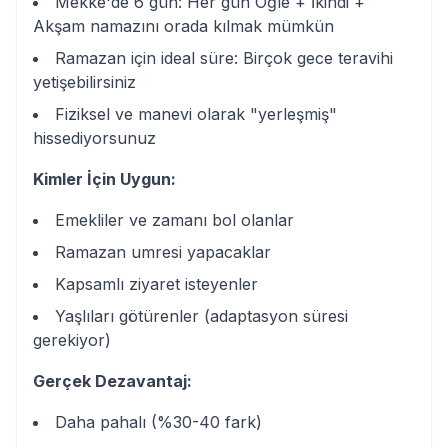
Mekke'de 6 gün: Her gün Öğle + İkindi +
Akşam namazını orada kılmak mümkün
Ramazan için ideal süre: Birçok gece teravihi
yetişebilirsiniz
Fiziksel ve manevi olarak "yerleşmiş"
hissediyorsunuz
Kimler İçin Uygun:
Emekliler ve zamanı bol olanlar
Ramazan umresi yapacaklar
Kapsamlı ziyaret isteyenler
Yaşlıları götürenler (adaptasyon süresi
gerekiyor)
Gerçek Dezavantaj:
Daha pahalı (%30-40 fark)