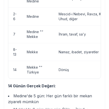
Medine
2-
Mescid-i Nebevi, Ravza, Kuba 
Medine
6
Uhud, diğer
Medine "“
7
İhram, tavaf, sa'y
Mekke
8-
Mekke
Namaz, ibadet, ziyaretler
13
Mekke "“
14
Dönüş
Türkiye
14 Günün Gerçek Değeri:
Medine'de 5 gün: Her gün farklı bir mekan
ziyareti mümkün