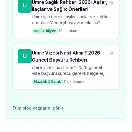
Umre Sağlık Rehberi 2026: Aşılar,
U
İlaçlar ve Sağlık Önerileri
Umre için gerekli aşılar, ilaçlar ve sağlık
önerileri. Menenjit aşısı zorunlu mu?
Umrede sıcaktan korunma, hijyen
saglik-hijyen
13
dk okuma
kuralları ve sağlık rehberi. 28K+ arama
hacmi.
Umre Vizesi Nasıl Alınır? 2026
U
Güncel Başvuru Rehberi
Umre vizesi nasıl alınır? 2026 güncel
vize başvuru süreci, gerekli belgeler,
süre ve ücretler. Adım adım umre vize
Hazırlık & Evrak
11
dk okuma
rehberi.
Tüm blog yazılarını gör