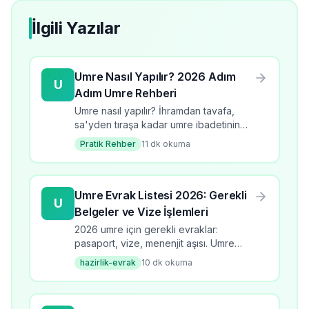
İlgili Yazılar
Umre Nasıl Yapılır? 2026 Adım
U
Adım Umre Rehberi
Umre nasıl yapılır? İhramdan tavafa,
sa'yden tıraşa kadar umre ibadetinin
tüm adımlarını öğrenin. 2026 güncel
Pratik Rehber
11
dk okuma
bilgilerle kapsamlı rehber.
Umre Evrak Listesi 2026: Gerekli
U
Belgeler ve Vize İşlemleri
2026 umre için gerekli evraklar:
pasaport, vize, menenjit aşısı. Umre
evrak listesi, başvuru süreci, kontrol
hazirlik-evrak
10
dk okuma
listesi ve dikkat edilmesi gerekenler.