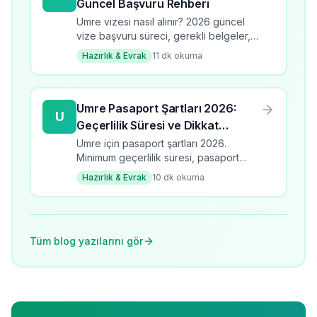
Güncel Başvuru Rehberi
Umre vizesi nasıl alınır? 2026 güncel
vize başvuru süreci, gerekli belgeler,
süre ve ücretler. Adım adım umre vize
Hazırlık & Evrak
11
dk okuma
rehberi.
Umre Pasaport Şartları 2026:
U
Geçerlilik Süresi ve Dikkat
Edilmesi Gerekenler
Umre için pasaport şartları 2026.
Minimum geçerlilik süresi, pasaport
türleri, yenileme süreci ve dikkat
Hazırlık & Evrak
10
dk okuma
edilmesi gerekenler.
Tüm blog yazılarını gör