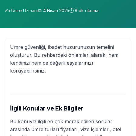
✍️
Umre Uzmanı
📅
4 Nisan 2025
⏱️
9
dk okuma
Umre güvenliği, ibadet huzurunuzun temelini
oluşturur. Bu rehberdeki önlemleri alarak, hem
kendinizi hem de değerli eşyalarınızı
koruyabilirsiniz.
İlgili Konular ve Ek Bilgiler
Bu konuyla ilgili en çok merak edilen sorular
arasında umre turları fiyatları, vize işlemleri, otel