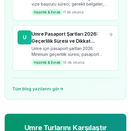
vize başvuru süreci, gerekli belgeler,
süre ve ücretler. Adım adım umre vize
Hazırlık & Evrak
11
dk okuma
rehberi.
Umre Pasaport Şartları 2026:
U
Geçerlilik Süresi ve Dikkat
Edilmesi Gerekenler
Umre için pasaport şartları 2026.
Minimum geçerlilik süresi, pasaport
türleri, yenileme süreci ve dikkat
Hazırlık & Evrak
10
dk okuma
edilmesi gerekenler.
Tüm blog yazılarını gör
Umre Turlarını Karşılaştır