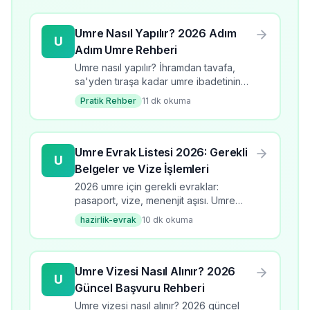
Umre Nasıl Yapılır? 2026 Adım
U
Adım Umre Rehberi
Umre nasıl yapılır? İhramdan tavafa,
sa'yden tıraşa kadar umre ibadetinin
tüm adımlarını öğrenin. 2026 güncel
Pratik Rehber
11
dk okuma
bilgilerle kapsamlı rehber.
Umre Evrak Listesi 2026: Gerekli
U
Belgeler ve Vize İşlemleri
2026 umre için gerekli evraklar:
pasaport, vize, menenjit aşısı. Umre
evrak listesi, başvuru süreci, kontrol
hazirlik-evrak
10
dk okuma
listesi ve dikkat edilmesi gerekenler.
Umre Vizesi Nasıl Alınır? 2026
U
Güncel Başvuru Rehberi
Umre vizesi nasıl alınır? 2026 güncel