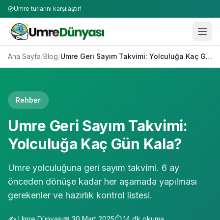
Umre turlarını karşılaştır!
Ana Sayfa
/
Blog
/
Umre Geri Sayım Takvimi: Yolculuğa Kaç Gün Kala?
Rehber
Umre Geri Sayım Takvimi:
Yolculuğa Kaç Gün Kala?
Umre yolculuğuna geri sayım takvimi. 6 ay
önceden dönüşe kadar her aşamada yapılması
gerekenler ve hazırlık kontrol listesi.
✍️
Umre Dünyası
📅
30 Mart 2025
⏱️
14
dk okuma