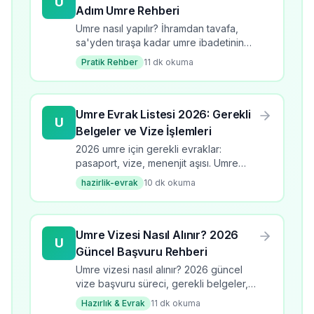
U
Adım Umre Rehberi
Umre nasıl yapılır? İhramdan tavafa,
sa'yden tıraşa kadar umre ibadetinin
tüm adımlarını öğrenin. 2026 güncel
Pratik Rehber
11
dk okuma
bilgilerle kapsamlı rehber.
Umre Evrak Listesi 2026: Gerekli
U
Belgeler ve Vize İşlemleri
2026 umre için gerekli evraklar:
pasaport, vize, menenjit aşısı. Umre
evrak listesi, başvuru süreci, kontrol
hazirlik-evrak
10
dk okuma
listesi ve dikkat edilmesi gerekenler.
Umre Vizesi Nasıl Alınır? 2026
U
Güncel Başvuru Rehberi
Umre vizesi nasıl alınır? 2026 güncel
vize başvuru süreci, gerekli belgeler,
süre ve ücretler. Adım adım umre vize
Hazırlık & Evrak
11
dk okuma
rehberi.