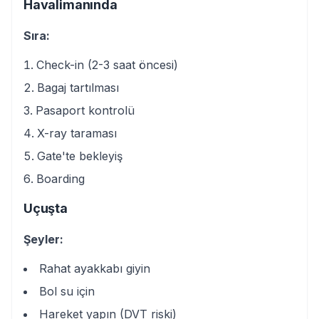
Havalimanında
Sıra:
Check-in (2-3 saat öncesi)
Bagaj tartılması
Pasaport kontrolü
X-ray taraması
Gate'te bekleyiş
Boarding
Uçuşta
Şeyler:
Rahat ayakkabı giyin
Bol su için
Hareket yapın (DVT riski)