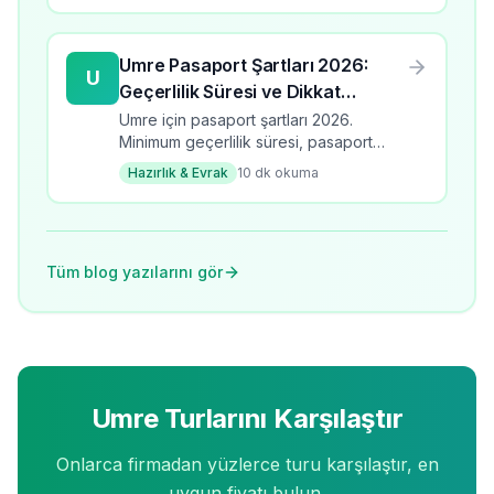
Umre Pasaport Şartları 2026:
U
Geçerlilik Süresi ve Dikkat
Edilmesi Gerekenler
Umre için pasaport şartları 2026.
Minimum geçerlilik süresi, pasaport
türleri, yenileme süreci ve dikkat
Hazırlık & Evrak
10
dk okuma
edilmesi gerekenler.
Tüm blog yazılarını gör
Umre Turlarını Karşılaştır
Onlarca firmadan yüzlerce turu karşılaştır, en
uygun fiyatı bulun.