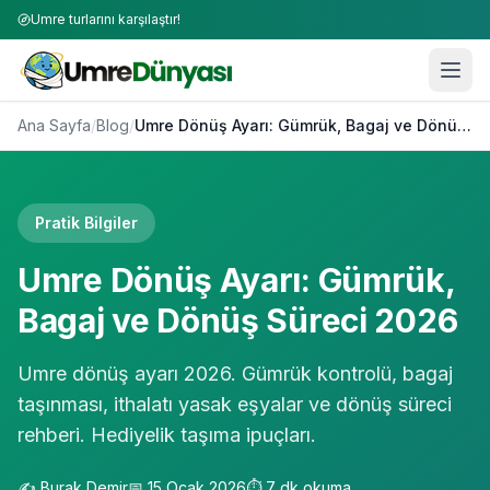
Umre turlarını karşılaştır!
Ana Sayfa
/
Blog
/
Umre Dönüş Ayarı: Gümrük, Bagaj ve Dönüş Süreci 2026
Pratik Bilgiler
Umre Dönüş Ayarı: Gümrük,
Bagaj ve Dönüş Süreci 2026
Umre dönüş ayarı 2026. Gümrük kontrolü, bagaj
taşınması, ithalatı yasak eşyalar ve dönüş süreci
rehberi. Hediyelik taşıma ipuçları.
✍️
Burak Demir
📅
15 Ocak 2026
⏱️
7
dk okuma