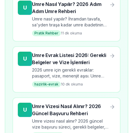
Umre Nasıl Yapılır? 2026 Adım
U
Adım Umre Rehberi
Umre nasıl yapılır? İhramdan tavafa,
sa'yden tıraşa kadar umre ibadetinin
tüm adımlarını öğrenin. 2026 güncel
Pratik Rehber
11
dk okuma
bilgilerle kapsamlı rehber.
Umre Evrak Listesi 2026: Gerekli
U
Belgeler ve Vize İşlemleri
2026 umre için gerekli evraklar:
pasaport, vize, menenjit aşısı. Umre
evrak listesi, başvuru süreci, kontrol
hazirlik-evrak
10
dk okuma
listesi ve dikkat edilmesi gerekenler.
Umre Vizesi Nasıl Alınır? 2026
U
Güncel Başvuru Rehberi
Umre vizesi nasıl alınır? 2026 güncel
vize başvuru süreci, gerekli belgeler,
süre ve ücretler. Adım adım umre vize