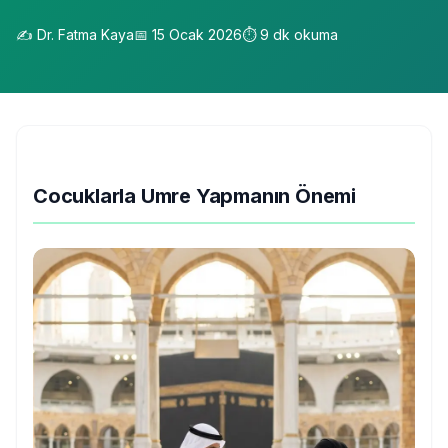
✍️
Dr. Fatma Kaya
📅
15 Ocak 2026
⏱️
9
dk okuma
Cocuklarla Umre Yapmanın Önemi