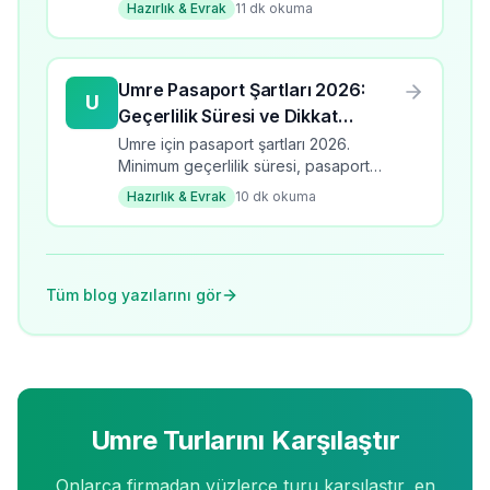
Hazırlık & Evrak
11
dk okuma
rehberi.
Umre Pasaport Şartları 2026:
U
Geçerlilik Süresi ve Dikkat
Edilmesi Gerekenler
Umre için pasaport şartları 2026.
Minimum geçerlilik süresi, pasaport
türleri, yenileme süreci ve dikkat
Hazırlık & Evrak
10
dk okuma
edilmesi gerekenler.
Tüm blog yazılarını gör
Umre Turlarını Karşılaştır
Onlarca firmadan yüzlerce turu karşılaştır, en