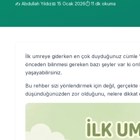
✍️
Abdullah Yıldız
📅
15 Ocak 2026
⏱️
11
dk okuma
İlk umreye giderken en çok duyduğunuz cümle "m
önceden bilinmesi gereken bazı şeyler var ki onl
yaşayabilirsiniz.
Bu rehber sizi yönlendirmek için değil, gerçekte 
düşündüğünüzden zor olduğunu, nelere dikkat ett