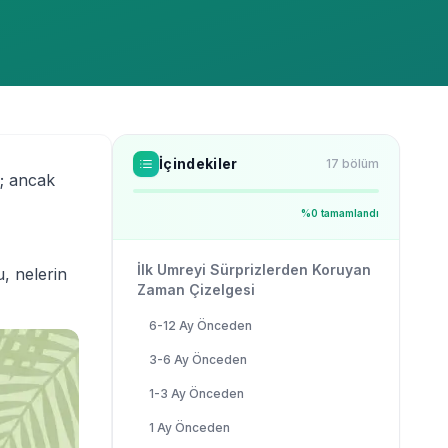
İçindekiler
17
bölüm
u; ancak
%
0
tamamlandı
İlk Umreyi Sürprizlerden Koruyan
, nelerin
Zaman Çizelgesi
6-12 Ay Önceden
3-6 Ay Önceden
1-3 Ay Önceden
1 Ay Önceden