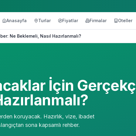
Anasayfa
Turlar
Fiyatlar
Firmalar
Oteller
ber: Ne Beklemeli, Nasıl Hazırlanmalı?
caklar İçin Gerçekç
Hazırlanmalı?
erden koruyacak. Hazırlık, vize, ibadet
aşlangıçtan sona kapsamlı rehber.