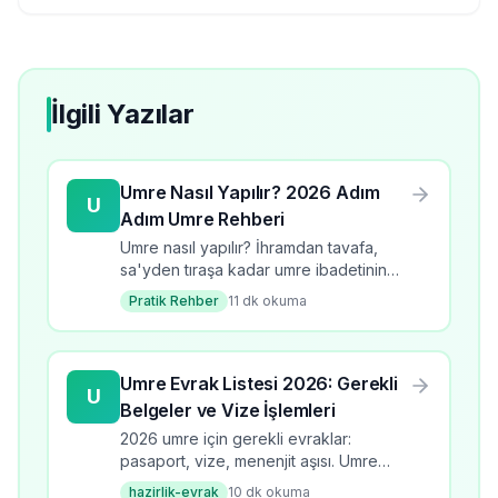
İlgili Yazılar
Umre Nasıl Yapılır? 2026 Adım
U
Adım Umre Rehberi
Umre nasıl yapılır? İhramdan tavafa,
sa'yden tıraşa kadar umre ibadetinin
tüm adımlarını öğrenin. 2026 güncel
Pratik Rehber
11
dk okuma
bilgilerle kapsamlı rehber.
Umre Evrak Listesi 2026: Gerekli
U
Belgeler ve Vize İşlemleri
2026 umre için gerekli evraklar:
pasaport, vize, menenjit aşısı. Umre
evrak listesi, başvuru süreci, kontrol
hazirlik-evrak
10
dk okuma