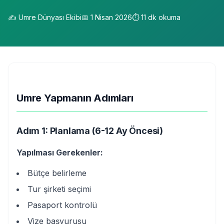
✍️
Umre Dünyası Ekibi
📅
1 Nisan 2026
⏱️
11
dk okuma
Umre Yapmanın Adımları
Adım 1: Planlama (6-12 Ay Öncesi)
Yapılması Gerekenler:
Bütçe belirleme
Tur şirketi seçimi
Pasaport kontrolü
Vize başvurusu