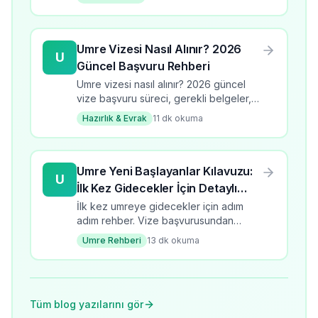
listesi ve dikkat edilmesi gerekenler.
Umre Vizesi Nasıl Alınır? 2026
U
Güncel Başvuru Rehberi
Umre vizesi nasıl alınır? 2026 güncel
vize başvuru süreci, gerekli belgeler,
süre ve ücretler. Adım adım umre vize
Hazırlık & Evrak
11
dk okuma
rehberi.
Umre Yeni Başlayanlar Kılavuzu:
U
İlk Kez Gidecekler İçin Detaylı
Hazırlık
İlk kez umreye gidecekler için adım
adım rehber. Vize başvurusundan
dönüşe kadar, tüm aşamalar ve pratik
Umre Rehberi
13
dk okuma
ipuçları. Yeni başlayanlar için umre
bütçesi.
Tüm blog yazılarını gör