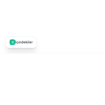
İçindekiler
İçindekiler
28
Umre Yapmanın Adımları
Umre Dünyası, Türkiye'nin en kapsamlı umre tur karşılaştırma
Adım 1: Planlama (6-12 Ay Öncesi)
platformudur. 50'den fazla TÜRSAB onaylı umre firmasının
turlarını tek bir yerde karşılaştırarak, en uygun fiyatlı ve kaliteli
umre paketini bulmanızı sağlıyoruz. Ekonomik umre turlarından
Adım 2: Hazırlık (2-3 Ay Öncesi)