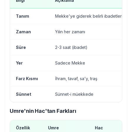
Bilgi
Açıklama
Tanım
Mekke'ye giderek belirli ibadetleri ya
Zaman
Yılın her zamanı
Süre
2-3 saat (ibadet)
Yer
Sadece Mekke
Farz Kısmı
İhram, tavaf, sa'y, traş
Sünnet
Sünnet-i müekkede
Umre'nin Hac'tan Farkları
Özellik
Umre
Hac