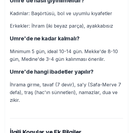
Umre'de nasıl giyinilmelidir?
Kadınlar: Başörtüsü, bol ve uyumlu kıyafetler
Erkekler: İhram (iki beyaz parça), ayakkabısız
Umre'de ne kadar kalmalı?
Minimum 5 gün, ideal 10-14 gün. Mekke'de 8-10
gün, Medine'de 3-4 gün kalınması önerilir.
Umre'de hangi ibadetler yapılır?
İhrama girme, tavaf (7 devir), sa'y (Safa-Merve 7
defa), traş (hac'ın sünnetleri), namazlar, dua ve
zikir.
İlgili Konular ve Ek Bilgiler