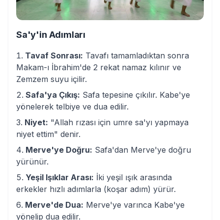
Sa'y'in Adımları
Tavaf Sonrası:
Tavafı tamamladıktan sonra
Makam-ı İbrahim'de 2 rekat namaz kılınır ve
Zemzem suyu içilir.
Safa'ya Çıkış:
Safa tepesine çıkılır. Kabe'ye
yönelerek telbiye ve dua edilir.
Niyet:
"Allah rızası için umre sa'yı yapmaya
niyet ettim" denir.
Merve'ye Doğru:
Safa'dan Merve'ye doğru
yürünür.
Yeşil Işıklar Arası:
İki yeşil ışık arasında
erkekler hızlı adımlarla (koşar adım) yürür.
Merve'de Dua:
Merve'ye varınca Kabe'ye
yönelip dua edilir.