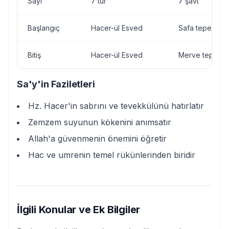
Sayı
7 tur
7 şavt
Başlangıç
Hacer-ül Esved
Safa tepesi
Bitiş
Hacer-ül Esved
Merve tepesi
Sa'y'in Faziletleri
Hz. Hacer'in sabrını ve tevekkülünü hatırlatır
Zemzem suyunun kökenini anımsatır
Allah'a güvenmenin önemini öğretir
Hac ve umrenin temel rükünlerinden biridir
İlgili Konular ve Ek Bilgiler