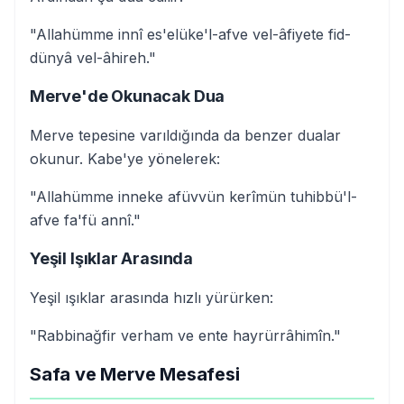
"Allahümme innî es'elüke'l-afve vel-âfiyete fid-
dünyâ vel-âhireh."
Merve'de Okunacak Dua
Merve tepesine varıldığında da benzer dualar
okunur. Kabe'ye yönelerek:
"Allahümme inneke afüvvün kerîmün tuhibbü'l-
afve fa'fü annî."
Yeşil Işıklar Arasında
Yeşil ışıklar arasında hızlı yürürken:
"Rabbinağfir verham ve ente hayrürrâhimîn."
Safa ve Merve Mesafesi