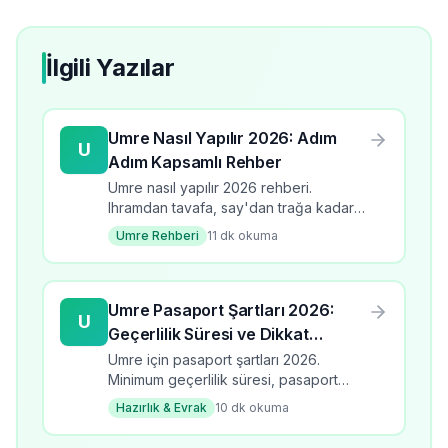
İlgili Yazılar
Umre Nasıl Yapılır 2026: Adım
U
Adım Kapsamlı Rehber
Umre nasıl yapılır 2026 rehberi.
Ihramdan tavafa, say'dan trağa kadar
tüm adımlar detaylı anlatım.
Umre Rehberi
11
dk okuma
Umre Pasaport Şartları 2026:
U
Geçerlilik Süresi ve Dikkat
Edilmesi Gerekenler
Umre için pasaport şartları 2026.
Minimum geçerlilik süresi, pasaport
türleri, yenileme süreci ve dikkat
Hazırlık & Evrak
10
dk okuma
edilmesi gerekenler.