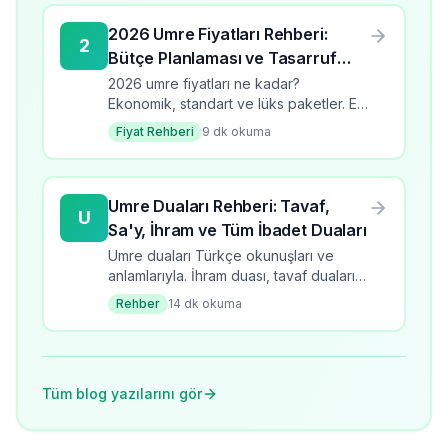
2026 Umre Fiyatları Rehberi:
2
Bütçe Planlaması ve Tasarruf
İpuçları
2026 umre fiyatları ne kadar?
Ekonomik, standart ve lüks paketler. En
ucuz umre turlarını karşılaştırın, tasarruf
Fiyat Rehberi
9
dk okuma
ipuçları ve bütçe planlama rehberi.
Umre Duaları Rehberi: Tavaf,
U
Sa'y, İhram ve Tüm İbadet Duaları
Umre duaları Türkçe okunuşları ve
anlamlarıyla. İhram duası, tavaf duaları,
sa'y duaları, Safa-Merve duası ve tüm
Rehber
14
dk okuma
umre ibadet duaları rehberi.
Tüm blog yazılarını gör