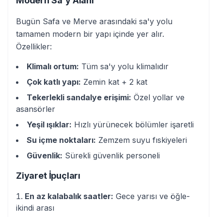
Modern Sa'y Alanı
Bugün Safa ve Merve arasındaki sa'y yolu
tamamen modern bir yapı içinde yer alır.
Özellikler:
Klimalı ortum:
Tüm sa'y yolu klimalıdır
Çok katlı yapı:
Zemin kat + 2 kat
Tekerlekli sandalye erişimi:
Özel yollar ve
asansörler
Yeşil ışıklar:
Hızlı yürünecek bölümler işaretli
Su içme noktaları:
Zemzem suyu fıskiyeleri
Güvenlik:
Sürekli güvenlik personeli
Ziyaret İpuçları
En az kalabalık saatler:
Gece yarısı ve öğle-
ikindi arası