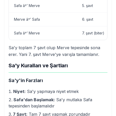
Safa â†’ Merve
5. şavt
Merve â†’ Safa
6. şavt
Safa â†’ Merve
7. şavt (biter)
Sa'y toplam 7 şavt olup Merve tepesinde sona
erer. Yani 7. şavt Merve'ye varışla tamamlanır.
Sa'y Kuralları ve Şartları
Sa'y'in Farzları
Niyet:
Sa'y yapmaya niyet etmek
Safa'dan Başlamak:
Sa'y mutlaka Safa
tepesinden başlamalıdır
7 Şavt:
Tam 7 şavt yapmak zorundadır