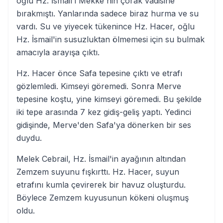
oğlu Hz. İsmail'i Mekke'nin çorak vadisine
bırakmıştı. Yanlarında sadece biraz hurma ve su
vardı. Su ve yiyecek tükenince Hz. Hacer, oğlu
Hz. İsmail'in susuzluktan ölmemesi için su bulmak
amacıyla arayışa çıktı.
Hz. Hacer önce Safa tepesine çıktı ve etrafı
gözlemledi. Kimseyi göremedi. Sonra Merve
tepesine koştu, yine kimseyi göremedi. Bu şekilde
iki tepe arasında 7 kez gidiş-geliş yaptı. Yedinci
gidişinde, Merve'den Safa'ya dönerken bir ses
duydu.
Melek Cebrail, Hz. İsmail'in ayağının altından
Zemzem suyunu fışkırttı. Hz. Hacer, suyun
etrafını kumla çevirerek bir havuz oluşturdu.
Böylece Zemzem kuyusunun kökeni oluşmuş
oldu.