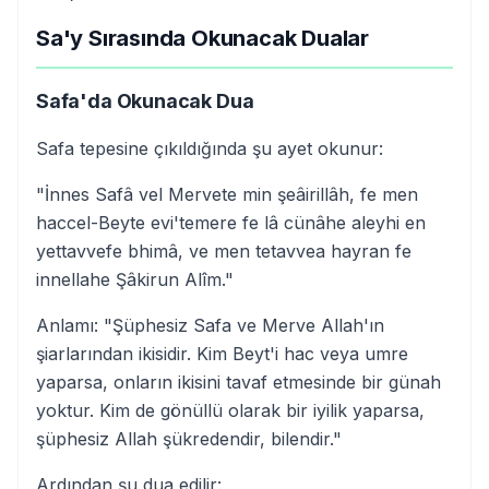
Sa'y Sırasında Okunacak Dualar
Safa'da Okunacak Dua
Safa tepesine çıkıldığında şu ayet okunur:
"İnnes Safâ vel Mervete min şeâirillâh, fe men
haccel-Beyte evi'temere fe lâ cünâhe aleyhi en
yettavvefe bhimâ, ve men tetavvea hayran fe
innellahe Şâkirun Alîm."
Anlamı: "Şüphesiz Safa ve Merve Allah'ın
şiarlarından ikisidir. Kim Beyt'i hac veya umre
yaparsa, onların ikisini tavaf etmesinde bir günah
yoktur. Kim de gönüllü olarak bir iyilik yaparsa,
şüphesiz Allah şükredendir, bilendir."
Ardından şu dua edilir: