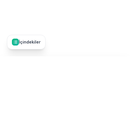
İçindekiler
İçindekiler
22
Safa ve Merve Nedir?
Umre Dünyası, Türkiye'nin en kapsamlı umre tur karşılaştırma
Hz. Hacer'in Hikayesi
platformudur. 50'den fazla TÜRSAB onaylı umre firmasının
turlarını tek bir yerde karşılaştırarak, en uygun fiyatlı ve kaliteli
umre paketini bulmanızı sağlıyoruz. Ekonomik umre turlarından
Sa'y İbadeti Nasıl Yapılır?
lüks umre paketlerine, Ramazan umresinden Şevval umresine
kadar tüm kategorilerde umre turları sunulmaktadır.