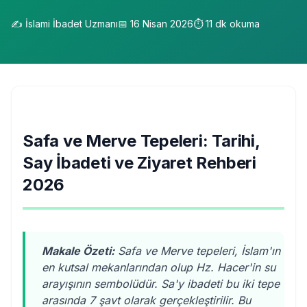
✍️
İslami İbadet Uzmanı
📅
16 Nisan 2026
⏱️
11
dk okuma
Safa ve Merve Tepeleri: Tarihi,
Say İbadeti ve Ziyaret Rehberi
2026
Makale Özeti:
Safa ve Merve tepeleri, İslam'ın
en kutsal mekanlarından olup Hz. Hacer'in su
arayışının sembolüdür. Sa'y ibadeti bu iki tepe
arasında 7 şavt olarak gerçekleştirilir. Bu