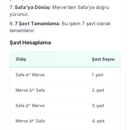
Safa'ya Dönüş:
Merve'den Safa'ya doğru
yürünür.
7 Şavt Tamamlama:
Bu işlem 7 şavt olarak
tamamlanır.
Şavt Hesaplama
Gidiş
Şavt Sayısı
Safa â†’ Merve
1. şavt
Merve â†’ Safa
2. şavt
Safa â†’ Merve
3. şavt
Merve â†’ Safa
4. şavt