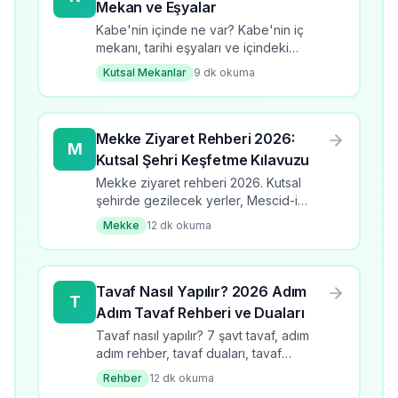
Mekan ve Eşyalar
Kabe'nin içinde ne var? Kabe'nin iç
mekanı, tarihi eşyaları ve içindeki
önemli bölümler.
Kutsal Mekanlar
9
dk okuma
Mekke Ziyaret Rehberi 2026:
M
Kutsal Şehri Keşfetme Kılavuzu
Mekke ziyaret rehberi 2026. Kutsal
şehirde gezilecek yerler, Mescid-i
Haram, Kabe, Hz. İbrahim Makamı, Nur
Mekke
12
dk okuma
Dağı ve Mekke'de yapılacaklar. Detaylı
ziyaret kılavuzu.
Tavaf Nasıl Yapılır? 2026 Adım
T
Adım Tavaf Rehberi ve Duaları
Tavaf nasıl yapılır? 7 şavt tavaf, adım
adım rehber, tavaf duaları, tavaf
kuralları, tavafın fazileti ve pratik
Rehber
12
dk okuma
ipuçları.