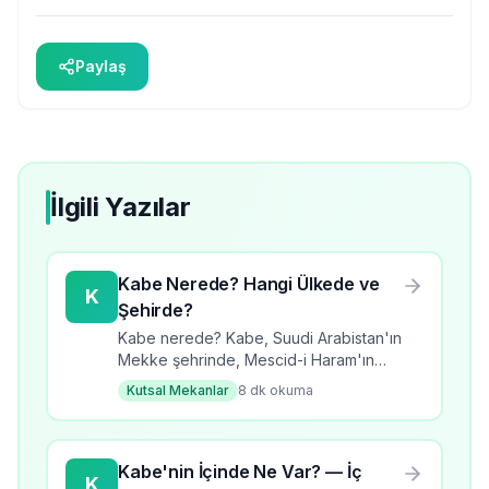
Paylaş
İlgili Yazılar
Kabe Nerede? Hangi Ülkede ve
K
Şehirde?
Kabe nerede? Kabe, Suudi Arabistan'ın
Mekke şehrinde, Mescid-i Haram'ın
merkezinde yer alır. Kabe'nin coğrafi
Kutsal Mekanlar
8
dk okuma
konumu, özelliği ve ziyaret bilgileri.
Kabe'nin İçinde Ne Var? — İç
K