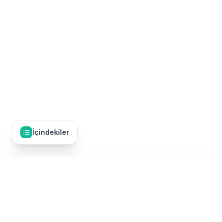
İçindekiler
İçindekiler
16
Giriş