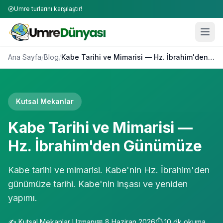
Umre turlarını karşılaştır!
Ana Sayfa
/
Blog
/
Kabe Tarihi ve Mimarisi — Hz. İbrahim'den Günümüze
Kutsal Mekanlar
Kabe Tarihi ve Mimarisi —
Hz. İbrahim'den Günümüze
Kabe tarihi ve mimarisi. Kabe'nin Hz. İbrahim'den
günümüze tarihi. Kabe'nin inşası ve yeniden
yapımı.
✍️
Kutsal Mekanlar Uzmanı
📅
8 Haziran 2026
⏱️
10
dk okuma