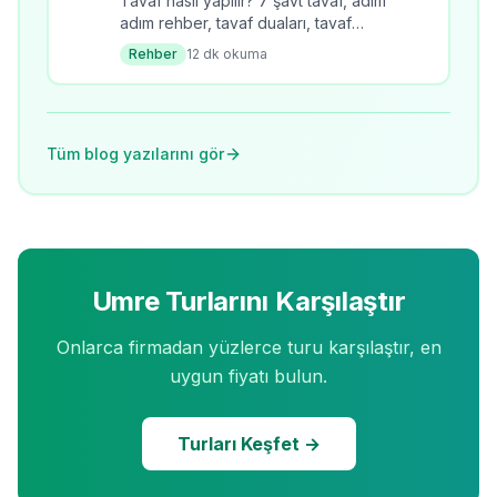
Tavaf nasıl yapılır? 7 şavt tavaf, adım
adım rehber, tavaf duaları, tavaf
kuralları, tavafın fazileti ve pratik
Rehber
12
dk okuma
ipuçları.
Tüm blog yazılarını gör
Umre Turlarını Karşılaştır
Onlarca firmadan yüzlerce turu karşılaştır, en
uygun fiyatı bulun.
Turları Keşfet →