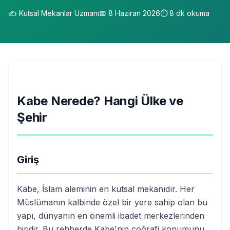
✍️
Kutsal Mekanlar Uzmanı
📅
8 Haziran 2026
⏱️
8
dk okuma
Kabe Nerede? Hangi Ülke ve
Şehir
Giriş
Kabe, İslam aleminin en kutsal mekanıdır. Her
Müslümanın kalbinde özel bir yere sahip olan bu
yapı, dünyanın en önemli ibadet merkezlerinden
biridir. Bu rehberde Kabe'nin coğrafi konumunu