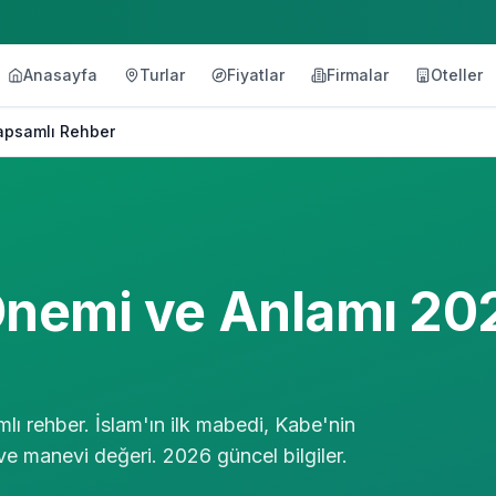
Anasayfa
Turlar
Fiyatlar
Firmalar
Oteller
Kapsamlı Rehber
 Önemi ve Anlamı 20
lı rehber. İslam'ın ilk mabedi, Kabe'nin
ve manevi değeri. 2026 güncel bilgiler.