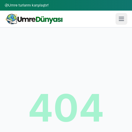
Umre turlarını karşılaştır!
404