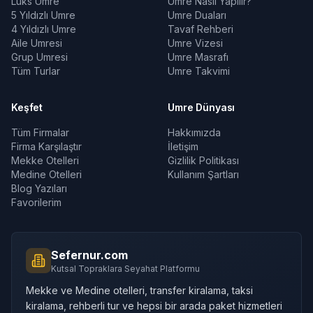
Lüks Umre
Umre Nasıl Yapılır?
5 Yıldızlı Umre
Umre Duaları
4 Yıldızlı Umre
Tavaf Rehberi
Aile Umresi
Umre Vizesi
Grup Umresi
Umre Masrafı
Tüm Turlar
Umre Takvimi
Keşfet
Umre Dünyası
Tüm Firmalar
Hakkımızda
Firma Karşılaştır
İletişim
Mekke Otelleri
Gizlilik Politikası
Medine Otelleri
Kullanım Şartları
Blog Yazıları
Favorilerim
Sefernur.com
Kutsal Topraklara Seyahat Platformu
Mekke ve Medine otelleri, transfer kiralama, taksi
kiralama, rehberli tur ve hepsi bir arada paket hizmetleri