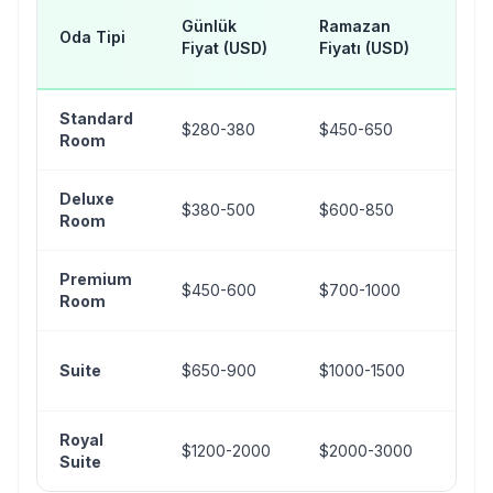
H
Günlük
Ramazan
Oda Tipi
Dö
Fiyat (USD)
Fiyatı (USD)
(U
Standard
$280-380
$450-650
$8
Room
Deluxe
$380-500
$600-850
$1
Room
Premium
$450-600
$700-1000
$1
Room
$2
Suite
$650-900
$1000-1500
30
Royal
$1200-2000
$2000-3000
$3
Suite