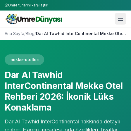
Umre turlarını karşılaştır!
Ana Sayfa
/
Blog
/
Dar Al Tawhid InterContinental Mekke Otel Rehberi 2026: İkonik Lüks Konaklama
mekke-otelleri
Dar Al Tawhid
InterContinental Mekke Otel
Rehberi 2026: İkonik Lüks
Konaklama
Dar Al Tawhid InterContinental hakkında detaylı
rehber. Harem mesafesi, oda özellikleri, fiyatlar,