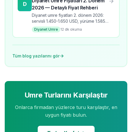
Diyanet Umre Fiyatları 2. Dönem
D
2026 — Detaylı Fiyat Rehberi
Diyanet umre fiyatları 2. dönem 2026:
servisli 1.450-1.650 USD, yürüme 1.585-
1.810 USD, yakın mesafe 2.075-2.625
Diyanet Umre
12
dk okuma
USD. Çocuk ücretleri ve ödeme
seçenekleri.
Tüm blog yazılarını gör
Umre Turlarını Karşılaştır
Onlarca firmadan yüzlerce turu karşılaştır, en
uygun fiyatı bulun.