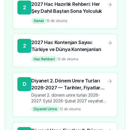
2027 Hac Hazırlık Rehberi: Her
2
Şey Dahil Baştan Sona Yolculuk
Genel
15
dk okuma
2027 Hac Kontenjan Sayısı:
2
Türkiye ve Dünya Kontenjanları
Hac Rehberi
12
dk okuma
Diyanet 2. Dönem Umre Turları
D
2026-2027 — Tarihler, Fiyatlar
ve Programlar
Diyanet 2. dönem umre turları 2026-
2027: Eylül 2026-Şubat 2027 seyahat
takvimi, üç program türü, fiyat aralıkları,
Diyanet Umre
12
dk okuma
banka kodları ve kayıt detayları.