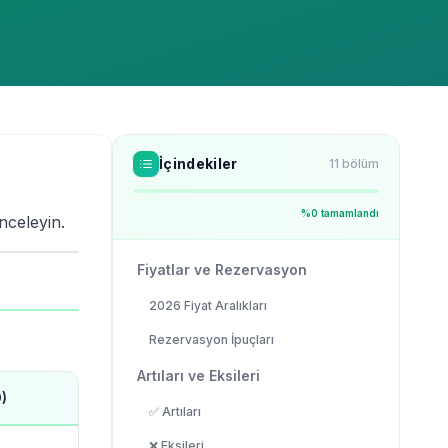
İçindekiler
11
bölüm
%
0
tamamlandı
nceleyin.
Fiyatlar ve Rezervasyon
2026 Fiyat Aralıkları
Rezervasyon İpuçları
Artıları ve Eksileri
)
✅ Artıları
❌ Eksileri