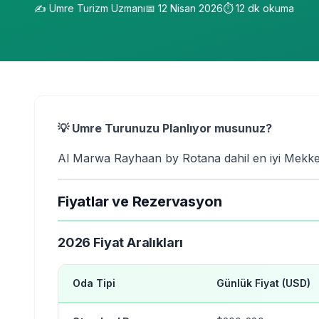
✍️
Umre Turizm Uzmanı
📅
12 Nisan 2026
⏱️
12
dk okuma
💡 Umre Turunuzu Planlıyor musunuz?
Al Marwa Rayhaan by Rotana dahil en iyi Mekke o
Fiyatlar ve Rezervasyon
2026 Fiyat Aralıkları
Oda Tipi
Günlük Fiyat (USD)