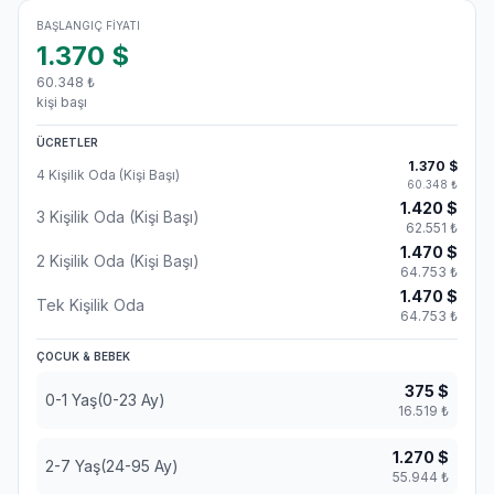
BAŞLANGIÇ FIYATI
1.370
$
60.348
₺
kişi başı
ÜCRETLER
1.370
$
4 Kişilik Oda (Kişi Başı)
60.348
₺
1.420
$
3 Kişilik Oda (Kişi Başı)
62.551
₺
1.470
$
2 Kişilik Oda (Kişi Başı)
64.753
₺
1.470
$
Tek Kişilik Oda
64.753
₺
ÇOCUK & BEBEK
375
$
0-1 Yaş(0-23 Ay)
16.519
₺
1.270
$
2-7 Yaş(24-95 Ay)
55.944
₺