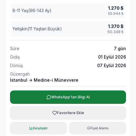
1.270
$
8-11 Yaş(96-143 Ay)
55.944
₺
1.370
$
Yetişkin(11 Yaştan Büyük)
60.348
₺
Süre
7
gün
Gidiş
01 Eylül 2026
Dönüş
07 Eylül 2026
Güzergah
İstanbul → Medine-i Münevvere
WhatsApp'tan Bilgi Al
Favorilere Ekle
Karşılaştır
Fiyat Alarmı