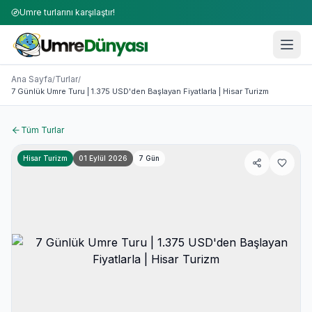
Umre turlarını karşılaştır!
Umre Turları 2026-2027 | 50+ Firma Karşılaştırması
7 Günlük Umre Turu | 1.375 USD'den Başlayan Fiyatlarla | 
Ana Sayfa
Turlar
/
/
7 Günlük Umre Turu | 1.375 USD'den Başlayan Fiyatlarla | Hisar Turizm
Tüm Turlar
Hisar Turizm
01 Eylül 2026
7
Gün