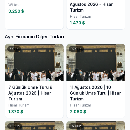
Ağustos 2026 - Hisar
Wittour
Turizm
3.250
$
Hisar Turizm
1.470
$
Aynı Firmanın Diğer Turları
7
Gün
10
Gün
7 Günlük Umre Turu 9
11 Ağustos 2026 | 10
Ağustos 2026 | Hisar
Günlük Umre Turu | Hisar
Turizm
Turizm
Hisar Turizm
Hisar Turizm
1.370
$
2.080
$
15
Gün
15
Gün