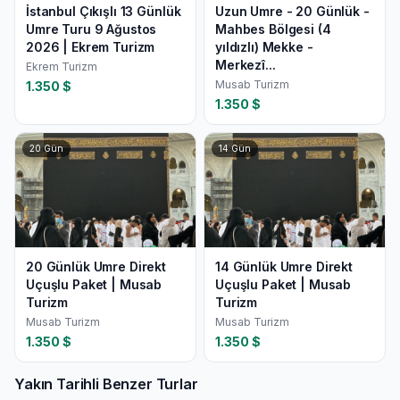
İstanbul Çıkışlı 13 Günlük
Uzun Umre - 20 Günlük -
Umre Turu 9 Ağustos
Mahbes Bölgesi (4
2026 | Ekrem Turizm
yıldızlı) Mekke -
Merkezî...
Ekrem Turizm
Musab Turizm
1.350
$
1.350
$
20
Gün
14
Gün
20 Günlük Umre Direkt
14 Günlük Umre Direkt
Uçuşlu Paket | Musab
Uçuşlu Paket | Musab
Turizm
Turizm
Musab Turizm
Musab Turizm
1.350
$
1.350
$
Yakın Tarihli Benzer Turlar