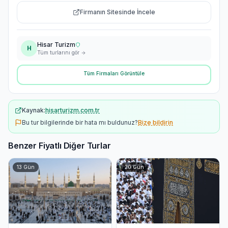
Firmanın Sitesinde İncele
Hisar Turizm
H
Tüm turlarını gör
Tüm Firmaları Görüntüle
Kaynak:
hisarturizm.com.tr
Bu tur bilgilerinde bir hata mı buldunuz?
Bize bildirin
Benzer Fiyatlı Diğer Turlar
13
Gün
20
Gün