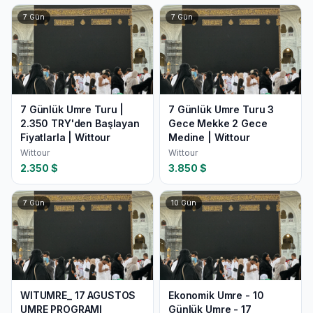
7
Gün
7
Gün
7 Günlük Umre Turu |
7 Günlük Umre Turu 3
2.350 TRY'den Başlayan
Gece Mekke 2 Gece
Fiyatlarla | Wittour
Medine | Wittour
Wittour
Wittour
2.350
$
3.850
$
7
Gün
10
Gün
WITUMRE_ 17 AGUSTOS
Ekonomik Umre - 10
UMRE PROGRAMI
Günlük Umre - 17