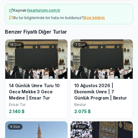
Kaynak:
hisarturizm.com.tr
Bu tur bilgilerinde bir hata mı buldunuz?
Bize bildirin
Benzer Fiyatlı Diğer Turlar
14
Gün
7
Gün
14 Günlük Umre Turu 10
10 Ağustos 2026 |
Gece Mekke 3 Gece
Ekonomik Umre | 7
Medine | Ensar Tur
Günlük Program | Bestur
Ensar Tur
Bestur
2.140
$
2.075
$
9
Gün
9
Gün