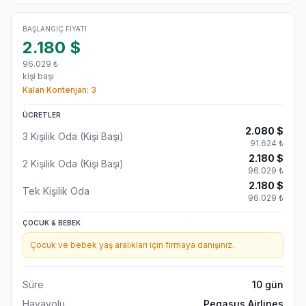
BAŞLANGIÇ FIYATI
2.180
$
96.029
₺
kişi başı
Kalan Kontenjan:
3
ÜCRETLER
2.080
$
3 Kişilik Oda (Kişi Başı)
91.624
₺
2.180
$
2 Kişilik Oda (Kişi Başı)
96.029
₺
2.180
$
Tek Kişilik Oda
96.029
₺
ÇOCUK & BEBEK
Çocuk ve bebek yaş aralıkları için firmaya danışınız.
Süre
10
gün
Havayolu
Pegasus Airlines