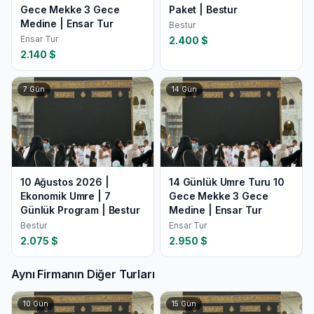
Gece Mekke 3 Gece
Paket | Bestur
Medine | Ensar Tur
Bestur
Ensar Tur
2.400
$
2.140
$
7
Gün
14
Gün
10 Ağustos 2026 |
14 Günlük Umre Turu 10
Ekonomik Umre | 7
Gece Mekke 3 Gece
Günlük Program | Bestur
Medine | Ensar Tur
Bestur
Ensar Tur
2.075
$
2.950
$
Aynı Firmanın Diğer Turları
10
Gün
15
Gün