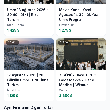
Umre 18 Ağustos 2026 -
Mevlit Kandili Özel
20 Gün (4*) | Rıza
Ağustos 14 Günlük Yaz
Turizm
Umre Programı
Rıza Turizm
Dizdar Tur
1.425
$
1.275
$
20
Gün
7
Gün
17 Ağustos 2026 | 20
7 Günlük Umre Turu 3
Günlük Umre Turu | İkbal
Gece Mekke 2 Gece
Turizm
Medine | Wittour
İkbal Turizm
Wittour
1.125
$
3.850
$
Aynı Firmanın Diğer Turları