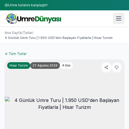
Umre turlarını karşılaştır!
Umre Turları 2026-2027 | 50+ Firma Karşılaştırması
4 Günlük Umre Turu | 1.950 USD'den Başlayan Fiyatlarla | 
Ana Sayfa
Turlar
/
/
4 Günlük Umre Turu | 1.950 USD'den Başlayan Fiyatlarla | Hisar Turizm
Tüm Turlar
Hisar Turizm
27 Ağustos 2026
4
Gün