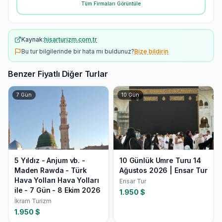
Tüm Firmaları Görüntüle
Kaynak:
hisarturizm.com.tr
Bu tur bilgilerinde bir hata mı buldunuz?
Bize bildirin
Benzer Fiyatlı Diğer Turlar
7
Gün
10
Gün
5 Yıldız - Anjum vb. -
10 Günlük Umre Turu 14
Maden Rawda - Türk
Ağustos 2026 | Ensar Tur
Hava Yolları Hava Yolları
Ensar Tur
ile - 7 Gün - 8 Ekim 2026
1.950
$
İkram Turizm
1.950
$