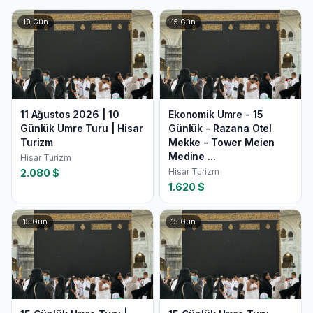
10
Gün
15
Gün
11 Ağustos 2026 | 10
Ekonomik Umre - 15
Günlük Umre Turu | Hisar
Günlük - Razana Otel
Turizm
Mekke - Tower Meien
Medine ...
Hisar Turizm
Hisar Turizm
2.080
$
1.620
$
15
Gün
15
Gün