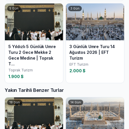
5
Gün
3
Gün
5 Yıldızlı 5 Günlük Umre
3 Günlük Umre Turu 14
Turu 2 Gece Mekke 2
Ağustos 2026 | EFT
Gece Medine | Toprak
Turizm
T...
EFT Turizm
Toprak Turizm
2.000
$
1.900
$
Yakın Tarihli Benzer Turlar
19
Gün
14
Gün