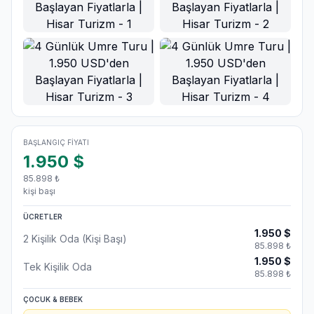
Ana Görsel
BAŞLANGIÇ FIYATI
1.950
$
85.898
₺
kişi başı
ÜCRETLER
1.950
$
2 Kişilik Oda (Kişi Başı)
85.898
₺
1.950
$
Tek Kişilik Oda
85.898
₺
ÇOCUK & BEBEK