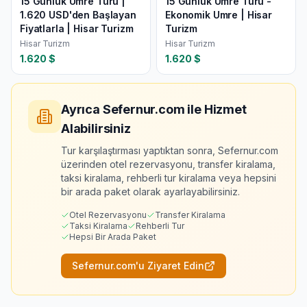
15 Günlük Umre Turu |
15 Günlük Umre Turu -
1.620 USD'den Başlayan
Ekonomik Umre | Hisar
Fiyatlarla | Hisar Turizm
Turizm
Hisar Turizm
Hisar Turizm
1.620
$
1.620
$
Ayrıca Sefernur.com ile Hizmet
Alabilirsiniz
Tur karşılaştırması yaptıktan sonra, Sefernur.com
üzerinden otel rezervasyonu, transfer kiralama,
taksi kiralama, rehberli tur kiralama veya hepsini
bir arada paket olarak ayarlayabilirsiniz.
Otel Rezervasyonu
Transfer Kiralama
Taksi Kiralama
Rehberli Tur
Hepsi Bir Arada Paket
Sefernur.com'u Ziyaret Edin