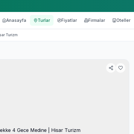
Anasayfa
Turlar
Fiyatlar
Firmalar
Oteller
r Turizm
sar Turizm