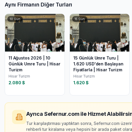
Aynı Firmanın Diğer Turları
10
Gün
15
Gün
11 Ağustos 2026 | 10
15 Günlük Umre Turu |
Günlük Umre Turu | Hisar
1.620 USD'den Başlayan
Turizm
Fiyatlarla | Hisar Turizm
Hisar Turizm
Hisar Turizm
2.080
$
1.620
$
Ayrıca Sefernur.com ile Hizmet Alabilirsin
Tur karşılaştırması yaptıktan sonra, Sefernur.com üzeri
rehberli tur kiralama veya hepsini bir arada paket olarak