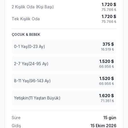
1.720
$
2 Kişilik Oda (Kişi Başı)
75.766
₺
1.720
$
Tek Kişilik Oda
75.766
₺
ÇOCUK & BEBEK
375
$
0-1 Yaş(0-23 Ay)
16.519
₺
1.520
$
2-7 Yaş(24-95 Ay)
66.956
₺
1.520
$
8-11 Yaş(96-143 Ay)
66.956
₺
1.620
$
Yetişkin(11 Yaştan Büyük)
71.361
₺
Süre
15
gün
Gidiş
15 Ekim 2026