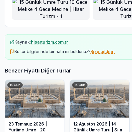
Ana Görsel
Kaynak:
hisarturizm.com.tr
Bu tur bilgilerinde bir hata mı buldunuz?
Bize bildirin
Benzer Fiyatlı Diğer Turlar
14
Gün
14
Gün
23 Temmuz 2026 |
12 Ağustos 2026 | 14
Yürüme Umre | 20
Günlük Umre Turu | Sıla