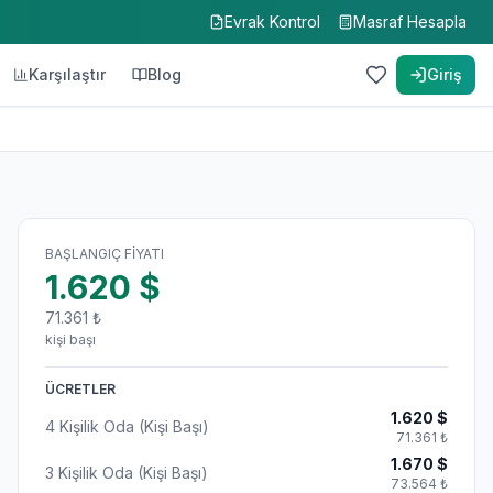
Evrak Kontrol
Masraf Hesapla
Karşılaştır
Blog
Giriş
BAŞLANGIÇ FIYATI
1.620
$
71.361
₺
kişi başı
ÜCRETLER
1.620
$
4 Kişilik Oda (Kişi Başı)
71.361
₺
1.670
$
3 Kişilik Oda (Kişi Başı)
73.564
₺