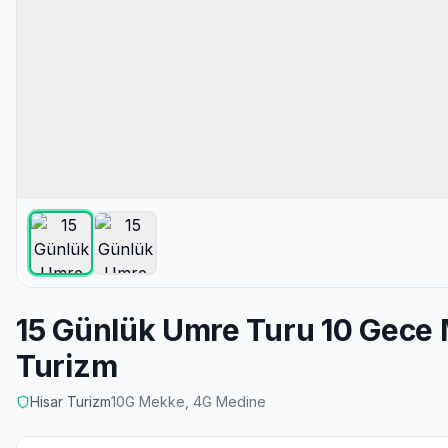
15 Günlük Umre Turu 10 Gece 
Turizm
Hisar Turizm
10
G Mekke,
4
G Medine