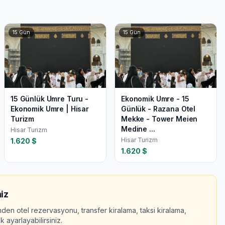
15
Gün
15
Gün
15 Günlük Umre Turu -
Ekonomik Umre - 15
Ekonomik Umre | Hisar
Günlük - Razana Otel
Turizm
Mekke - Tower Meien
Medine ...
Hisar Turizm
Hisar Turizm
1.620
$
1.620
$
iz
nden otel rezervasyonu, transfer kiralama, taksi kiralama,
 ayarlayabilirsiniz.