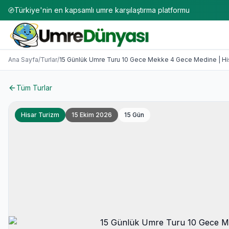
Türkiye'nin en kapsamlı umre karşılaştırma platformu
Umre Turları 2026-2027 | 50+ Firma Karşılaştırması
15 Günlük Umre Turu 10 Gece Mekke 4 Gece Medine | Hisa
Ana Sayfa
/
Turlar
/
15 Günlük Umre Turu 10 Gece Mekke 4 Gece Medine | Hi
Tüm Turlar
Hisar Turizm
15 Ekim 2026
15
Gün