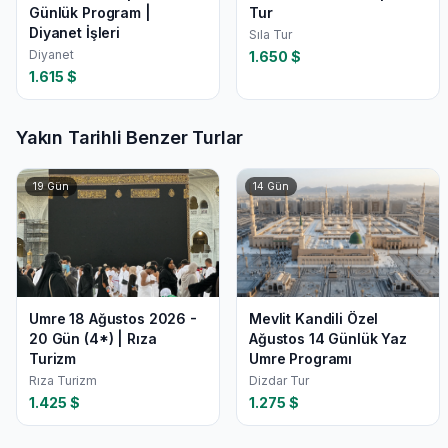
Günlük Program |
Tur
Diyanet İşleri
Sıla Tur
Diyanet
1.650
$
1.615
$
Yakın Tarihli Benzer Turlar
19
Gün
14
Gün
Umre 18 Ağustos 2026 -
Mevlit Kandili Özel
20 Gün (4*) | Rıza
Ağustos 14 Günlük Yaz
Turizm
Umre Programı
Rıza Turizm
Dizdar Tur
1.425
$
1.275
$