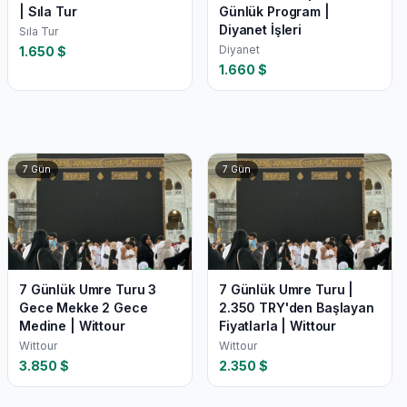
| Sıla Tur
Günlük Program |
Diyanet İşleri
Sıla Tur
Diyanet
1.650
$
1.660
$
7
Gün
7
Gün
7 Günlük Umre Turu 3
7 Günlük Umre Turu |
Gece Mekke 2 Gece
2.350 TRY'den Başlayan
Medine | Wittour
Fiyatlarla | Wittour
Wittour
Wittour
3.850
$
2.350
$