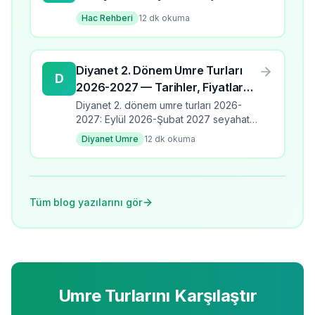
Hac Rehberi
12
dk okuma
Diyanet 2. Dönem Umre Turları
D
2026-2027 — Tarihler, Fiyatlar
ve Programlar
Diyanet 2. dönem umre turları 2026-
2027: Eylül 2026-Şubat 2027 seyahat
takvimi, üç program türü, fiyat aralıkları,
Diyanet Umre
12
dk okuma
banka kodları ve kayıt detayları.
Tüm blog yazılarını gör
Umre Turlarını Karşılaştır