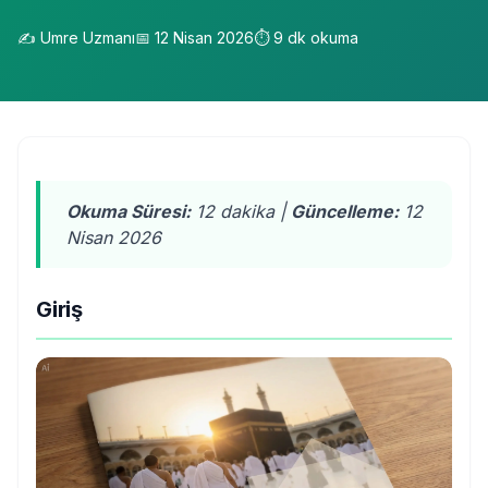
✍️
Umre Uzmanı
📅
12 Nisan 2026
⏱️
9
dk okuma
Okuma Süresi:
12 dakika |
Güncelleme:
12
Nisan 2026
Giriş