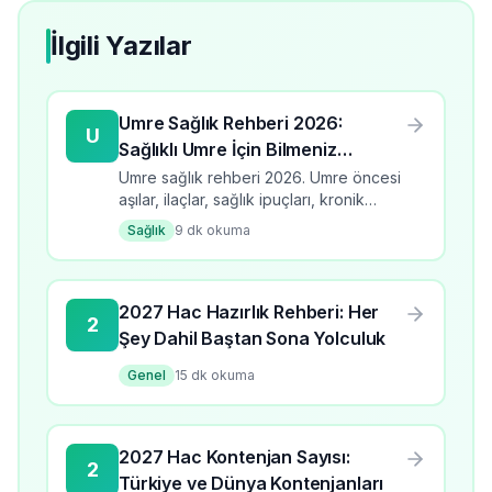
İlgili Yazılar
Umre Sağlık Rehberi 2026:
U
Sağlıklı Umre İçin Bilmeniz
Gerekenler
Umre sağlık rehberi 2026. Umre öncesi
aşılar, ilaçlar, sağlık ipuçları, kronik
hastalıklar ve acil durumlar hakkında
Sağlık
9
dk okuma
detaylı bilgiler.
2027 Hac Hazırlık Rehberi: Her
2
Şey Dahil Baştan Sona Yolculuk
Genel
15
dk okuma
2027 Hac Kontenjan Sayısı:
2
Türkiye ve Dünya Kontenjanları