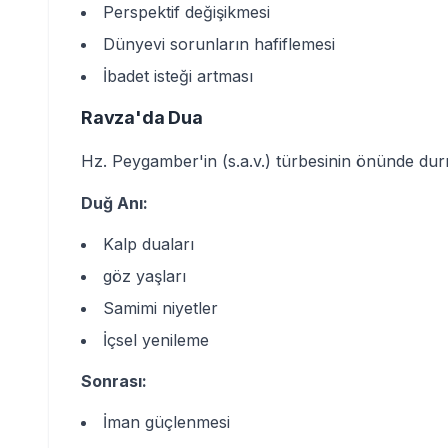
Perspektif değişikmesi
Dünyevi sorunların hafiflemesi
İbadet isteği artması
Ravza'da Dua
Hz. Peygamber'in (s.a.v.) türbesinin önünde durm
Duğ Anı:
Kalp duaları
göz yaşları
Samimi niyetler
İçsel yenileme
Sonrası:
İman güçlenmesi