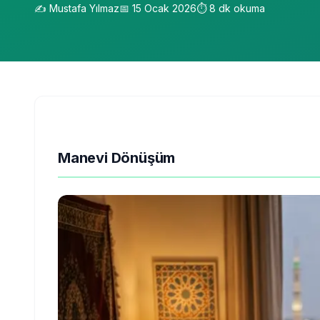
✍️
Mustafa Yılmaz
📅
15 Ocak 2026
⏱️
8
dk okuma
Manevi Dönüşüm