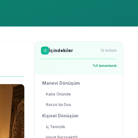
İçindekiler
12
bölüm
%
0
tamamlandı
Manevi Dönüşüm
Kabe Önünde
Ravza'da Dua
Kişisel Dönüşüm
İç Temizlik
Hayat Perspektifi