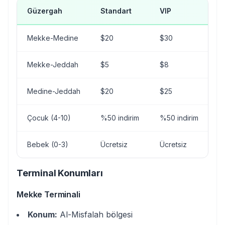
Güzergah
Standart
VIP
Ö
Mekke-Medine
$20
$30
$
Mekke-Jeddah
$5
$8
$
Medine-Jeddah
$20
$25
$
Çocuk (4-10)
%50 indirim
%50 indirim
%
Bebek (0-3)
Ücretsiz
Ücretsiz
Ü
Terminal Konumları
Mekke Terminali
Konum:
Al-Misfalah bölgesi