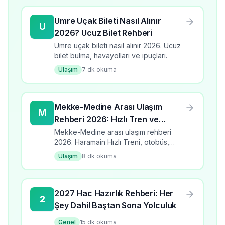
Umre Uçak Bileti Nasıl Alınır
U
2026? Ucuz Bilet Rehberi
Umre uçak bileti nasıl alınır 2026. Ucuz
bilet bulma, havayolları ve ipuçları.
Ulaşım
7
dk okuma
Mekke-Medine Arası Ulaşım
M
Rehberi 2026: Hızlı Tren ve
Alternatifler
Mekke-Medine arası ulaşım rehberi
2026. Haramain Hızlı Treni, otobüs,
taksi ve transfer seçenekleri. Fiyatlar
Ulaşım
8
dk okuma
ve ipuçları.
2027 Hac Hazırlık Rehberi: Her
2
Şey Dahil Baştan Sona Yolculuk
Genel
15
dk okuma