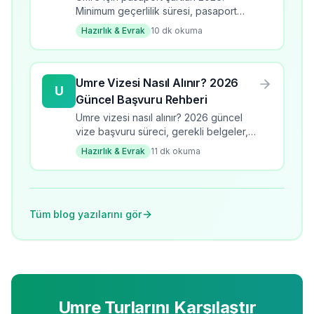
Minimum geçerlilik süresi, pasaport
türleri, yenileme süreci ve dikkat
Hazırlık & Evrak
10
dk okuma
edilmesi gerekenler.
Umre Vizesi Nasıl Alınır? 2026
U
Güncel Başvuru Rehberi
Umre vizesi nasıl alınır? 2026 güncel
vize başvuru süreci, gerekli belgeler,
süre ve ücretler. Adım adım umre vize
Hazırlık & Evrak
11
dk okuma
rehberi.
Tüm blog yazılarını gör
Umre Turlarını Karşılaştır