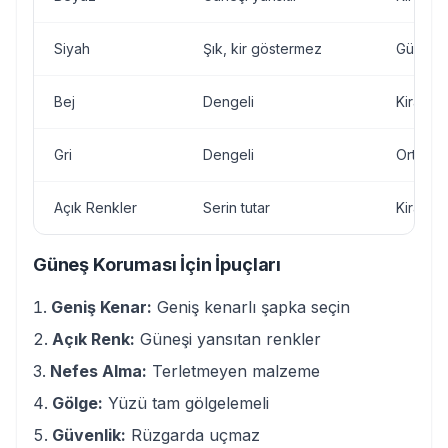
Siyah
Şık, kir göstermez
Güneşi 
Bej
Dengeli
Kiraz g
Gri
Dengeli
Orta
Açık Renkler
Serin tutar
Kiraz g
Güneş Koruması İçin İpuçları
Geniş Kenar:
Geniş kenarlı şapka seçin
Açık Renk:
Güneşi yansıtan renkler
Nefes Alma:
Terletmeyen malzeme
Gölge:
Yüzü tam gölgelemeli
Güvenlik:
Rüzgarda uçmaz