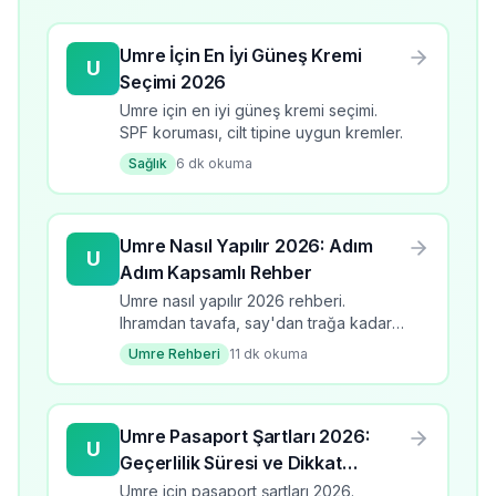
Umre İçin En İyi Güneş Kremi
U
Seçimi 2026
Umre için en iyi güneş kremi seçimi.
SPF koruması, cilt tipine uygun kremler.
Sağlık
6
dk okuma
Umre Nasıl Yapılır 2026: Adım
U
Adım Kapsamlı Rehber
Umre nasıl yapılır 2026 rehberi.
Ihramdan tavafa, say'dan trağa kadar
tüm adımlar detaylı anlatım.
Umre Rehberi
11
dk okuma
Umre Pasaport Şartları 2026:
U
Geçerlilik Süresi ve Dikkat
Edilmesi Gerekenler
Umre için pasaport şartları 2026.