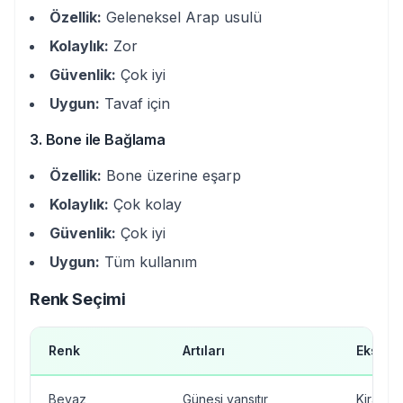
Özellik:
Geleneksel Arap usulü
Kolaylık:
Zor
Güvenlik:
Çok iyi
Uygun:
Tavaf için
3. Bone ile Bağlama
Özellik:
Bone üzerine eşarp
Kolaylık:
Çok kolay
Güvenlik:
Çok iyi
Uygun:
Tüm kullanım
Renk Seçimi
Renk
Artıları
Eksileri
Beyaz
Güneşi yansıtır
Kiraz g