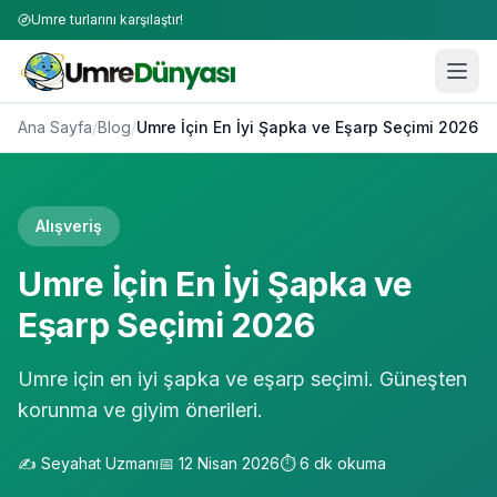
Umre turlarını karşılaştır!
Ana Sayfa
/
Blog
/
Umre İçin En İyi Şapka ve Eşarp Seçimi 2026
Alışveriş
Umre İçin En İyi Şapka ve
Eşarp Seçimi 2026
Umre için en iyi şapka ve eşarp seçimi. Güneşten
korunma ve giyim önerileri.
✍️
Seyahat Uzmanı
📅
12 Nisan 2026
⏱️
6
dk okuma