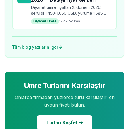
2026 — Detaylı Fiyat Rehberi
Diyanet umre fiyatları 2. dönem 2026:
servisli 1.450-1.650 USD, yürüme 1.585-
1.810 USD, yakın mesafe 2.075-2.625
Diyanet Umre
12
dk okuma
USD. Çocuk ücretleri ve ödeme
seçenekleri.
Tüm blog yazılarını gör
Umre Turlarını Karşılaştır
Onlarca firmadan yüzlerce turu karşılaştır, en
uygun fiyatı bulun.
Turları Keşfet →