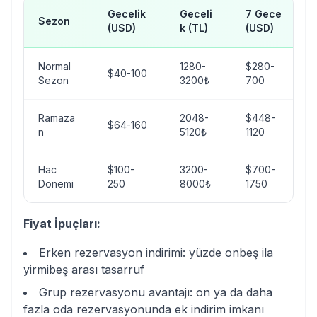
Gecelik
Geceli
7 Gece
Sezon
(USD)
k (TL)
(USD)
Normal
1280-
$280-
$40-100
Sezon
3200₺
700
Ramaza
2048-
$448-
$64-160
n
5120₺
1120
Hac
$100-
3200-
$700-
Dönemi
250
8000₺
1750
Fiyat İpuçları:
Erken rezervasyon indirimi: yüzde onbeş ila
yirmibeş arası tasarruf
Grup rezervasyonu avantajı: on ya da daha
fazla oda rezervasyonunda ek indirim imkanı