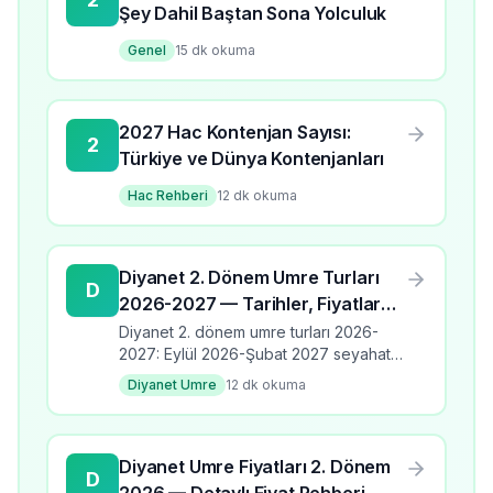
Şey Dahil Baştan Sona Yolculuk
Genel
15
dk okuma
2027 Hac Kontenjan Sayısı:
2
Türkiye ve Dünya Kontenjanları
Hac Rehberi
12
dk okuma
Diyanet 2. Dönem Umre Turları
D
2026-2027 — Tarihler, Fiyatlar
ve Programlar
Diyanet 2. dönem umre turları 2026-
2027: Eylül 2026-Şubat 2027 seyahat
takvimi, üç program türü, fiyat aralıkları,
Diyanet Umre
12
dk okuma
banka kodları ve kayıt detayları.
Diyanet Umre Fiyatları 2. Dönem
D