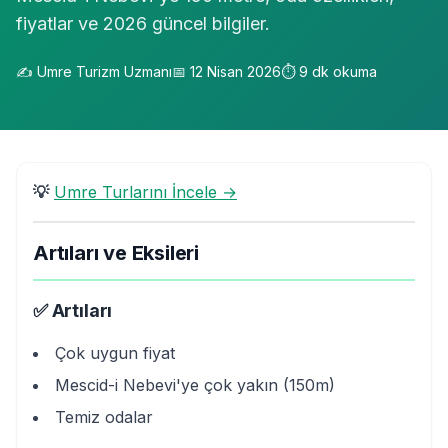
fiyatlar ve 2026 güncel bilgiler.
✍️
Umre Turizm Uzmanı
📅
12 Nisan 2026
⏱️
9
dk okuma
💡
Umre Turlarını İncele →
Artıları ve Eksileri
✅ Artıları
Çok uygun fiyat
Mescid-i Nebevi'ye çok yakın (150m)
Temiz odalar