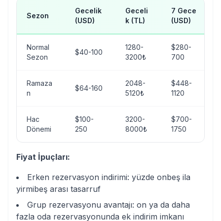
Gecelik
Geceli
7 Gece
Sezon
(USD)
k (TL)
(USD)
Normal
1280-
$280-
$40-100
Sezon
3200₺
700
Ramaza
2048-
$448-
$64-160
n
5120₺
1120
Hac
$100-
3200-
$700-
Dönemi
250
8000₺
1750
Fiyat İpuçları:
Erken rezervasyon indirimi: yüzde onbeş ila
yirmibeş arası tasarruf
Grup rezervasyonu avantajı: on ya da daha
fazla oda rezervasyonunda ek indirim imkanı