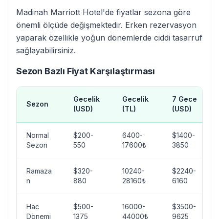
Madinah Marriott Hotel'de fiyatlar sezona göre
önemli ölçüde değişmektedir. Erken rezervasyon
yaparak özellikle yoğun dönemlerde ciddi tasarruf
sağlayabilirsiniz.
Sezon Bazlı Fiyat Karşılaştırması
Gecelik
Gecelik
7 Gece
Sezon
(USD)
(TL)
(USD)
Normal
$200-
6400-
$1400-
Sezon
550
17600₺
3850
Ramaza
$320-
10240-
$2240-
n
880
28160₺
6160
Hac
$500-
16000-
$3500-
Dönemi
1375
44000₺
9625