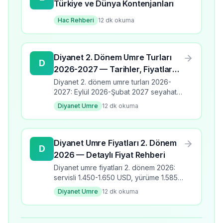
Türkiye ve Dünya Kontenjanları
Hac Rehberi
12
dk okuma
Diyanet 2. Dönem Umre Turları
D
2026-2027 — Tarihler, Fiyatlar
ve Programlar
Diyanet 2. dönem umre turları 2026-
2027: Eylül 2026-Şubat 2027 seyahat
takvimi, üç program türü, fiyat aralıkları,
Diyanet Umre
12
dk okuma
banka kodları ve kayıt detayları.
Diyanet Umre Fiyatları 2. Dönem
D
2026 — Detaylı Fiyat Rehberi
Diyanet umre fiyatları 2. dönem 2026:
servisli 1.450-1.650 USD, yürüme 1.585-
1.810 USD, yakın mesafe 2.075-2.625
Diyanet Umre
12
dk okuma
USD. Çocuk ücretleri ve ödeme
seçenekleri.