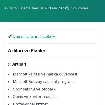
✍️
Umre Turizm Uzmanı
📅
12 Nisan 2026
⏱️
11
dk okuma
💡
Umre Turlarını İncele →
Artıları ve Eksileri
✅ Artıları
Marriott kalitesi ve marka güvencesi
Marriott Bonvoy sadakat programı
Spor salonu ve otopark
Geniş ve konforlu odalar
Profesyonel hizmet