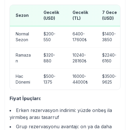
Gecelik
Gecelik
7 Gece
Sezon
(USD)
(TL)
(USD)
Normal
$200-
6400-
$1400-
Sezon
550
17600₺
3850
Ramaza
$320-
10240-
$2240-
n
880
28160₺
6160
Hac
$500-
16000-
$3500-
Dönemi
1375
44000₺
9625
Fiyat İpuçları:
Erken rezervasyon indirimi: yüzde onbeş ila
yirmibeş arası tasarruf
Grup rezervasyonu avantajı: on ya da daha