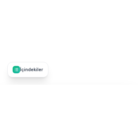
İçindekiler
İçindekiler
29
Artıları ve Eksileri
Umre Dünyası, Türkiye'nin en kapsamlı umre tur karşılaştırma
✅ Artıları
platformudur. 50'den fazla TÜRSAB onaylı umre firmasının