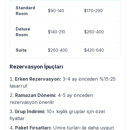
Standard
$90-140
$170-290
$3
Room
Deluxe
$140-210
$260-400
$5
Room
Suite
$260-400
$420-640
$8
Rezervasyon İpuçları
Erken Rezervasyon:
3-4 ay önceden %15-25
tasarruf
Ramazan Dönemi:
4-5 ay önceden
rezervasyon önerilir
Grup İndirimi:
10+ kişilik gruplar için özel
fiyatlar
Paket Fırsatları:
Umre turları ile daha uygun