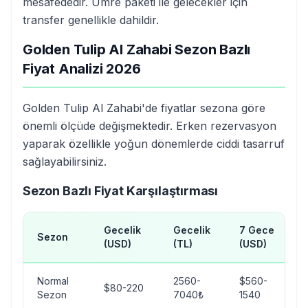
mesafededir. Umre paketi ile gelecekler için
transfer genellikle dahildir.
Golden Tulip Al Zahabi Sezon Bazlı
Fiyat Analizi 2026
Golden Tulip Al Zahabi'de fiyatlar sezona göre
önemli ölçüde değişmektedir. Erken rezervasyon
yaparak özellikle yoğun dönemlerde ciddi tasarruf
sağlayabilirsiniz.
Sezon Bazlı Fiyat Karşılaştırması
Gecelik
Gecelik
7 Gece
Sezon
(USD)
(TL)
(USD)
Normal
2560-
$560-
$80-220
Sezon
7040₺
1540