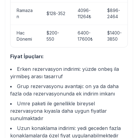
Ramaza
4096-
$896-
$128-352
n
11264₺
2464
Hac
$200-
6400-
$1400-
Dönemi
550
17600₺
3850
Fiyat İpuçları:
Erken rezervasyon indirimi: yüzde onbeş ila
yirmibeş arası tasarruf
Grup rezervasyonu avantajı: on ya da daha
fazla oda rezervasyonunda ek indirim imkanı
Umre paketi ile genellikle bireysel
rezervasyona kıyasla daha uygun fiyatlar
sunulmaktadır
Uzun konaklama indirimi: yedi geceden fazla
konaklamalarda özel fiyat uygulanabilmektedir