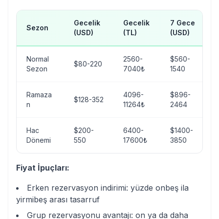
Gecelik
Gecelik
7 Gece
Sezon
(USD)
(TL)
(USD)
Normal
2560-
$560-
$80-220
Sezon
7040₺
1540
Ramaza
4096-
$896-
$128-352
n
11264₺
2464
Hac
$200-
6400-
$1400-
Dönemi
550
17600₺
3850
Fiyat İpuçları:
Erken rezervasyon indirimi: yüzde onbeş ila
yirmibeş arası tasarruf
Grup rezervasyonu avantajı: on ya da daha