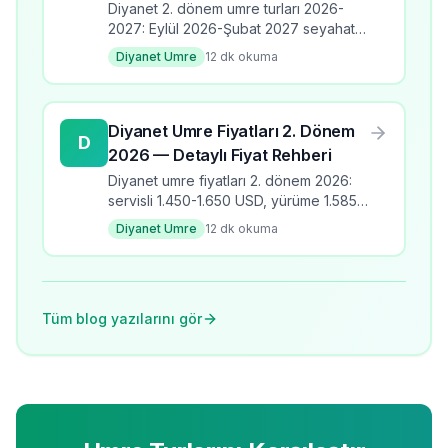
ve Programlar
Diyanet 2. dönem umre turları 2026-
2027: Eylül 2026-Şubat 2027 seyahat
takvimi, üç program türü, fiyat aralıkları,
Diyanet Umre
12
dk okuma
banka kodları ve kayıt detayları.
Diyanet Umre Fiyatları 2. Dönem
D
2026 — Detaylı Fiyat Rehberi
Diyanet umre fiyatları 2. dönem 2026:
servisli 1.450-1.650 USD, yürüme 1.585-
1.810 USD, yakın mesafe 2.075-2.625
Diyanet Umre
12
dk okuma
USD. Çocuk ücretleri ve ödeme
seçenekleri.
Tüm blog yazılarını gör