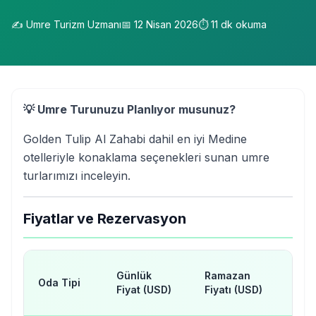
✍️
Umre Turizm Uzmanı
📅
12 Nisan 2026
⏱️
11
dk okuma
💡 Umre Turunuzu Planlıyor musunuz?
Golden Tulip Al Zahabi dahil en iyi Medine
otelleriyle konaklama seçenekleri sunan umre
turlarımızı inceleyin.
Fiyatlar ve Rezervasyon
H
Günlük
Ramazan
Oda Tipi
Dö
Fiyat (USD)
Fiyatı (USD)
(U