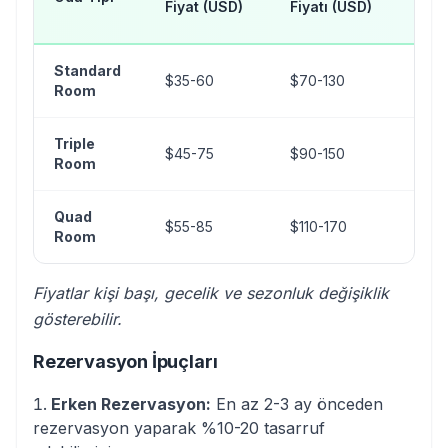
Fiyat (USD)
Fiyatı (USD)
(U
Standard
$35-60
$70-130
$1
Room
Triple
$45-75
$90-150
$2
Room
Quad
$55-85
$110-170
$2
Room
Fiyatlar kişi başı, gecelik ve sezonluk değişiklik
gösterebilir.
Rezervasyon İpuçları
Erken Rezervasyon:
En az 2-3 ay önceden
rezervasyon yaparak %10-20 tasarruf