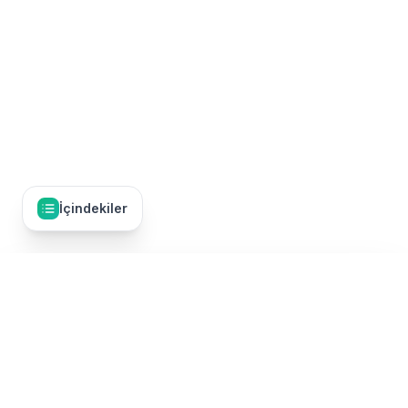
İçindekiler
İçindekiler
10
Fiyatlar ve Rezervasyon
Umre Dünyası, Türkiye'nin en kapsamlı umre tur karşılaştırma
2026 Fiyat Aralıkları
platformudur. 50'den fazla TÜRSAB onaylı umre firmasının