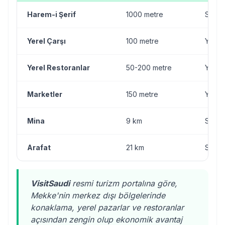
Harem-i Şerif
1000 metre
Servi
Yerel Çarşı
100 metre
Yürü
Yerel Restoranlar
50-200 metre
Yürü
Marketler
150 metre
Yürü
Mina
9 km
Servi
Arafat
21 km
Servi
VisitSaudi
resmi turizm portalına göre,
Mekke'nin merkez dışı bölgelerinde
konaklama, yerel pazarlar ve restoranlar
açısından zengin olup ekonomik avantaj