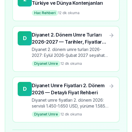
Türkiye ve Dünya Kontenjanları
Hac Rehberi
12
dk okuma
Diyanet 2. Dönem Umre Turları
D
2026-2027 — Tarihler, Fiyatlar
ve Programlar
Diyanet 2. dönem umre turları 2026-
2027: Eylül 2026-Şubat 2027 seyahat
takvimi, üç program türü, fiyat aralıkları,
Diyanet Umre
12
dk okuma
banka kodları ve kayıt detayları.
Diyanet Umre Fiyatları 2. Dönem
D
2026 — Detaylı Fiyat Rehberi
Diyanet umre fiyatları 2. dönem 2026:
servisli 1.450-1.650 USD, yürüme 1.585-
1.810 USD, yakın mesafe 2.075-2.625
Diyanet Umre
12
dk okuma
USD. Çocuk ücretleri ve ödeme
seçenekleri.