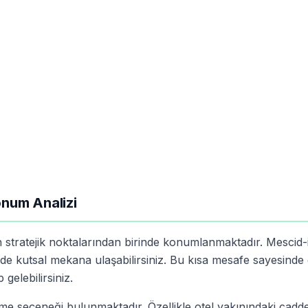
onum Analizi
n stratejik noktalarından birinde konumlanmaktadır. Mescid-
e kutsal mekana ulaşabilirsiniz. Bu kısa mesafe sayesinde
gelebilirsiniz.
çme seçeneği bulunmaktadır. Özellikle otel yakınındaki cadd