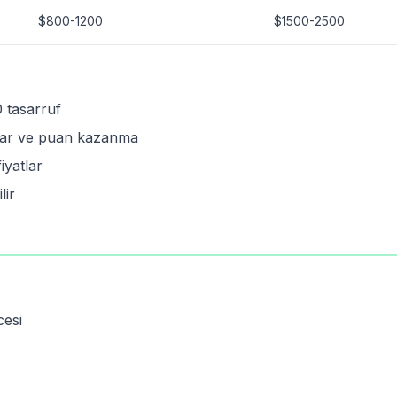
$800-1200
$1500-2500
 tasarruf
tlar ve puan kazanma
iyatlar
lir
cesi