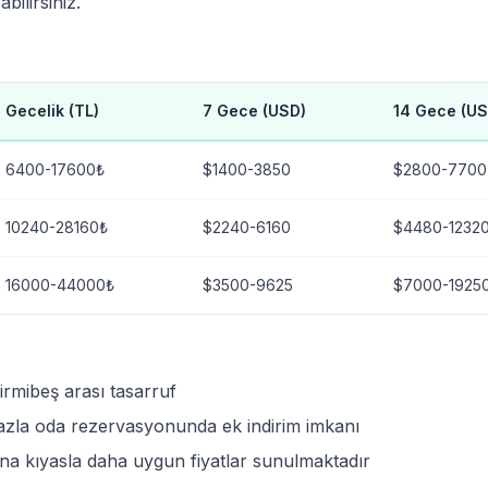
bilirsiniz.
Gecelik (TL)
7 Gece (USD)
14 Gece (US
6400-17600₺
$1400-3850
$2800-7700
10240-28160₺
$2240-6160
$4480-1232
16000-44000₺
$3500-9625
$7000-1925
irmibeş arası tasarruf
azla oda rezervasyonunda ek indirim imkanı
ona kıyasla daha uygun fiyatlar sunulmaktadır