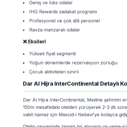
Geniş ve lüks odalar
IHG Rewards sadakat programı
Profesyonel ve çok dilli personel
Ravza manzaralı odalar
❌ Eksileri
Yüksek fiyat segmenti
Yoğun dönemlerde rezervasyon zorluğu
Çocuk aktiviteleri sınırlı
Dar Al Hijra InterContinental Detaylı K
Dar Al Hijra InterContinental, Medine şehrinin e
150m mesafedeki otelden yürüyerek 2-3 dk süred
vakit namaz için Mescid-i Nebevi'ye kolayca gidip 
Otelin çevresinde zengin bir alışveriş ve yeme-i