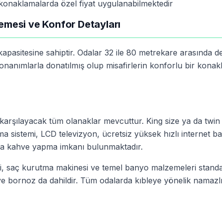
konaklamalarda özel fiyat uygulanabilmektedir
lemesi ve Konfor Detayları
apasitesine sahiptir. Odalar 32 ile 80 metrekare arasında d
nanımlarla donatılmış olup misafirlerin konforlu bir kona
ı karşılayacak tüm olanaklar mevcuttur. King size ya da twin
 sistemi, LCD televizyon, ücretsiz yüksek hızlı internet bağ
eya kahve yapma imkanı bulunmaktadır.
i, saç kurutma makinesi ve temel banyo malzemeleri standa
 bornoz da dahildir. Tüm odalarda kıbleye yönelik namazl