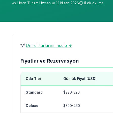
✍️
Umre Turizm Uzmanı
📅
12 Nisan 2026
⏱️
11
dk okuma
💡
Umre Turlarını İncele →
Fiyatlar ve Rezervasyon
Oda Tipi
Günlük Fiyat (USD)
Standard
$220-320
Deluxe
$320-450