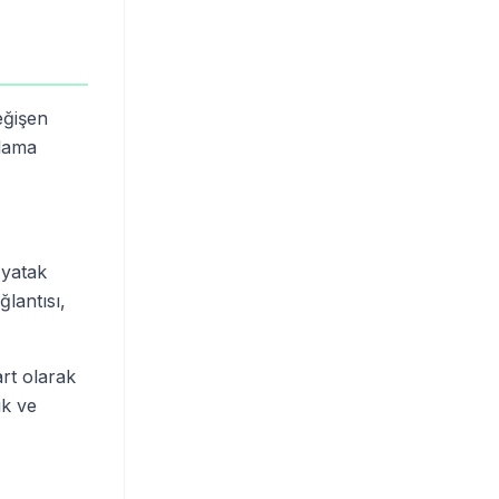
eğişen
klama
 yatak
lantısı,
rt olarak
ık ve