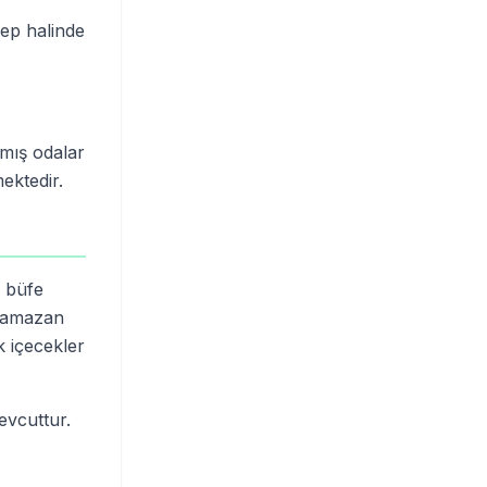
lep halinde
nmış odalar
ektedir.
k büfe
 Ramazan
k içecekler
evcuttur.