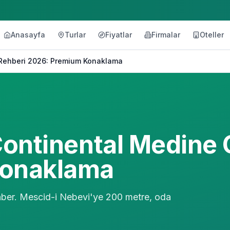
Anasayfa
Turlar
Fiyatlar
Firmalar
Oteller
l Rehberi 2026: Premium Konaklama
rContinental Medine 
Konaklama
ehber. Mescid-i Nebevi'ye 200 metre, oda