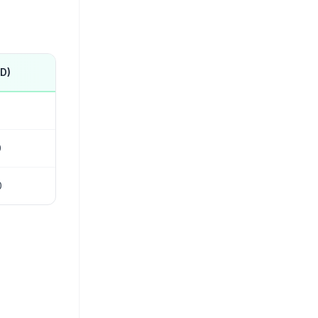
D)
0
0