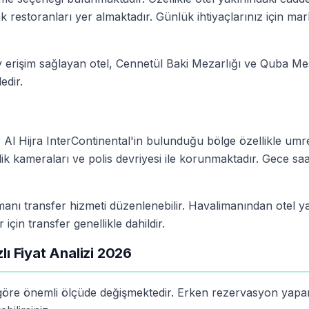
 restoranları yer almaktadır. Günlük ihtiyaçlarınız için mar
ay erişim sağlayan otel, Cennetül Baki Mezarlığı ve Quba Mes
edir.
r Al Hijra InterContinental'in bulunduğu bölge özellikle um
lik kameraları ve polis devriyesi ile korunmaktadır. Gece saa
anı transfer hizmeti düzenlenebilir. Havalimanından otel y
için transfer genellikle dahildir.
lı Fiyat Analizi 2026
a göre önemli ölçüde değişmektedir. Erken rezervasyon yapa