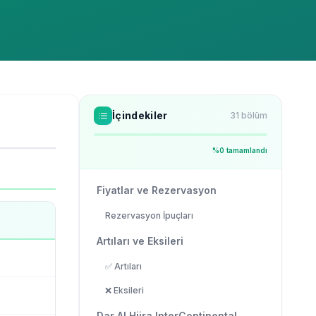
İçindekiler
31
bölüm
%
0
tamamlandı
Fiyatlar ve Rezervasyon
Rezervasyon İpuçları
Artıları ve Eksileri
✅ Artıları
❌ Eksileri
Dar Al Hijra InterContinental