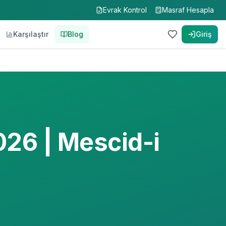
Evrak Kontrol
Masraf Hesapla
Karşılaştır
Blog
Giriş
026 | Mescid-i