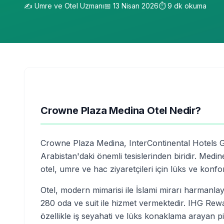
✍️
Umre ve Otel Uzmanı
📅
13 Nisan 2026
⏱️
9
dk okuma
Crowne Plaza Medina Otel Nedir?
Crowne Plaza Medina, InterContinental Hotels 
Arabistan'daki önemli tesislerinden biridir. Med
otel, umre ve hac ziyaretçileri için lüks ve kon
Otel, modern mimarisi ile İslami mirarı harmanla
280 oda ve suit ile hizmet vermektedir. IHG Re
özellikle iş seyahati ve lüks konaklama arayan pil