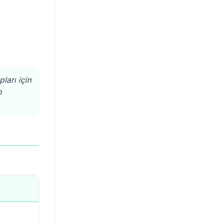
ları için
n