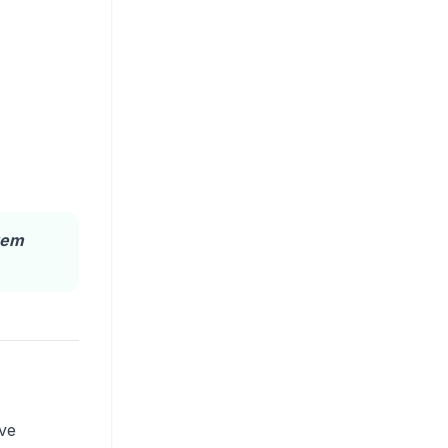
rem
 ve