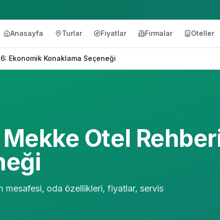
Anasayfa
Turlar
Fiyatlar
Firmalar
Oteller
26: Ekonomik Konaklama Seçeneği
 Mekke Otel Rehber
neği
esafesi, oda özellikleri, fiyatlar, servis