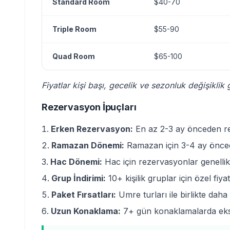
Standard Room
$40-70
Triple Room
$55-90
Quad Room
$65-100
Fiyatlar kişi başı, gecelik ve sezonluk değişiklik g
Rezervasyon İpuçları
Erken Rezervasyon:
En az 2-3 ay önceden re
Ramazan Dönemi:
Ramazan için 3-4 ay önced
Hac Dönemi:
Hac için rezervasyonlar genellik
Grup İndirimi:
10+ kişilik gruplar için özel fiy
Paket Fırsatları:
Umre turları ile birlikte daha
Uzun Konaklama:
7+ gün konaklamalarda ekst