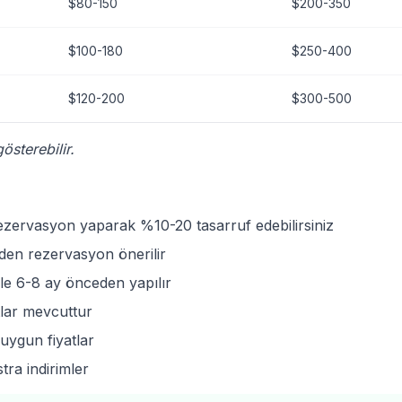
$80-150
$200-350
$100-180
$250-400
$120-200
$300-500
österebilir.
zervasyon yaparak %10-20 tasarruf edebilirsiniz
en rezervasyon önerilir
le 6-8 ay önceden yapılır
atlar mevcuttur
 uygun fiyatlar
ra indirimler