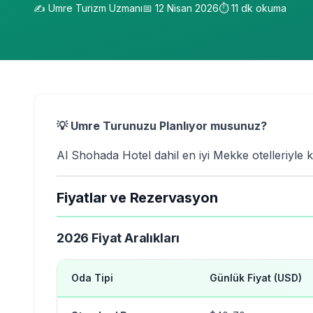
✍️
Umre Turizm Uzmanı
📅
12 Nisan 2026
⏱️
11
dk okuma
💡 Umre Turunuzu Planlıyor musunuz?
Al Shohada Hotel dahil en iyi Mekke otelleriyle 
Fiyatlar ve Rezervasyon
2026 Fiyat Aralıkları
Oda Tipi
Günlük Fiyat (USD)