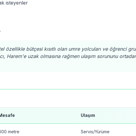
 isteyenler
r
l özellikle bütçesi kısıtlı olan umre yolcuları ve öğrenci grup
racı, Harem'e uzak olmasına rağmen ulaşım sorununu ortada
Mesafe
Ulaşım
600 metre
Servis/Yürüme