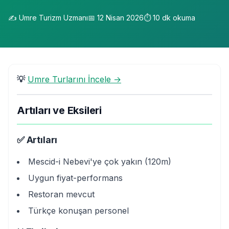
✍️
Umre Turizm Uzmanı
📅
12 Nisan 2026
⏱️
10
dk okuma
💡
Umre Turlarını İncele →
Artıları ve Eksileri
✅ Artıları
Mescid-i Nebevi'ye çok yakın (120m)
Uygun fiyat-performans
Restoran mevcut
Türkçe konuşan personel