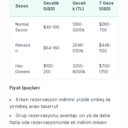
Gecelik
Geceli
7 Gece
Sezon
(USD)
k (TL)
(USD)
Normal
1280-
$280-
$40-100
Sezon
3200₺
700
Ramaza
2048-
$448-
$64-160
n
5120₺
1120
Hac
$100-
3200-
$700-
Dönemi
250
8000₺
1750
Fiyat İpuçları:
Erken rezervasyon indirimi: yüzde onbeş ila
yirmibeş arası tasarruf
Grup rezervasyonu avantajı: on ya da daha
fazla oda rezervasyonunda ek indirim imkanı