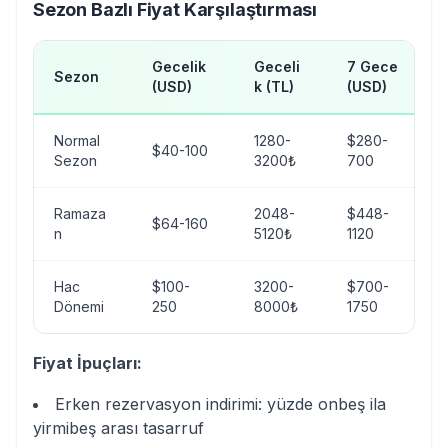
Sezon Bazlı Fiyat Karşılaştırması
Gecelik
Geceli
7 Gece
Sezon
(USD)
k (TL)
(USD)
Normal
1280-
$280-
$40-100
Sezon
3200₺
700
Ramaza
2048-
$448-
$64-160
n
5120₺
1120
Hac
$100-
3200-
$700-
Dönemi
250
8000₺
1750
Fiyat İpuçları:
Erken rezervasyon indirimi: yüzde onbeş ila
yirmibeş arası tasarruf