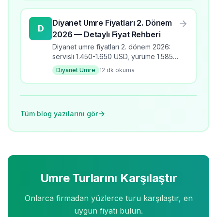
Diyanet Umre Fiyatları 2. Dönem
D
2026 — Detaylı Fiyat Rehberi
Diyanet umre fiyatları 2. dönem 2026:
servisli 1.450-1.650 USD, yürüme 1.585-
1.810 USD, yakın mesafe 2.075-2.625
Diyanet Umre
12
dk okuma
USD. Çocuk ücretleri ve ödeme
seçenekleri.
Tüm blog yazılarını gör
Umre Turlarını Karşılaştır
Onlarca firmadan yüzlerce turu karşılaştır, en
uygun fiyatı bulun.