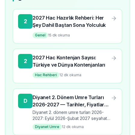
2027 Hac Hazırlık Rehberi: Her
2
Şey Dahil Baştan Sona Yolculuk
Genel
15
dk okuma
2027 Hac Kontenjan Sayısı:
2
Türkiye ve Dünya Kontenjanları
Hac Rehberi
12
dk okuma
Diyanet 2. Dönem Umre Turları
D
2026-2027 — Tarihler, Fiyatlar
ve Programlar
Diyanet 2. dönem umre turları 2026-
2027: Eylül 2026-Şubat 2027 seyahat
takvimi, üç program türü, fiyat aralıkları,
Diyanet Umre
12
dk okuma
banka kodları ve kayıt detayları.