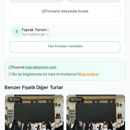
Firmanın Sitesinde İncele
Toprak Turizm
T
Tüm turlarını gör
Tüm Firmaları Görüntüle
Kaynak:
toprakturizm.com
Bu tur bilgilerinde bir hata mı buldunuz?
Bize bildirin
Benzer Fiyatlı Diğer Turlar
17
Gün
10
Gün