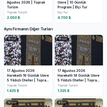
Ağustos 2026 | Toprak
Umre | 10 Günlük
Turizm
Program | Elçi Tur
Toprak Turizm
Elçi Tur
2.050
$
4.700
$
Aynı Firmanın Diğer Turları
19
Gün
14
Gün
17 Ağustos 2026
17 Ağustos 2026
Hareketli 19 Günlük Umre
Hareketli 14 Günlük Umre
5 Yıldızlı Oteller | Topra...
5 Yıldızlı Oteller | Topra...
Toprak Turizm
Toprak Turizm
1.425
$
1.325
$
14
Gün
8
Gün