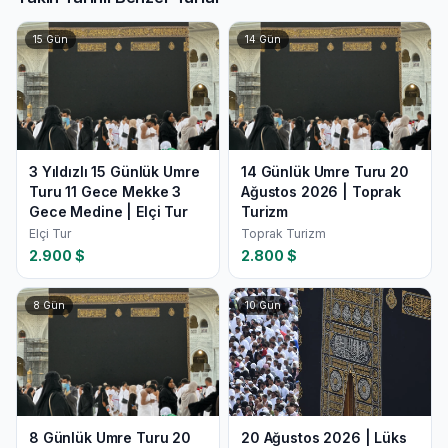
15
Gün
14
Gün
3 Yıldızlı 15 Günlük Umre
14 Günlük Umre Turu 20
Turu 11 Gece Mekke 3
Ağustos 2026 | Toprak
Gece Medine | Elçi Tur
Turizm
Elçi Tur
Toprak Turizm
2.900
$
2.800
$
8
Gün
10
Gün
8 Günlük Umre Turu 20
20 Ağustos 2026 | Lüks