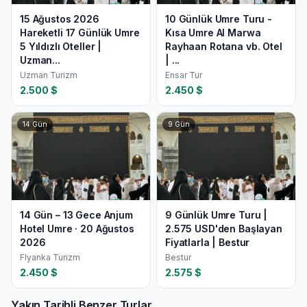
15 Ağustos 2026
10 Günlük Umre Turu -
Hareketli 17 Günlük Umre
Kısa Umre Al Marwa
5 Yıldızlı Oteller |
Rayhaan Rotana vb. Otel
Uzman...
| ...
Uzman Turizm
Ensar Tur
2.500
$
2.450
$
14
Gün
9
Gün
14 Gün – 13 Gece Anjum
9 Günlük Umre Turu |
Hotel Umre · 20 Ağustos
2.575 USD'den Başlayan
2026
Fiyatlarla | Bestur
Flyanka Turizm
Bestur
2.450
$
2.575
$
Yakın Tarihli Benzer Turlar