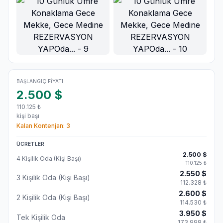
BAŞLANGIÇ FIYATI
2.500
$
110.125
₺
kişi başı
Kalan Kontenjan:
3
ÜCRETLER
2.500
$
4 Kişilik Oda (Kişi Başı)
110.125
₺
2.550
$
3 Kişilik Oda (Kişi Başı)
112.328
₺
2.600
$
2 Kişilik Oda (Kişi Başı)
114.530
₺
3.950
$
Tek Kişilik Oda
173.998
₺