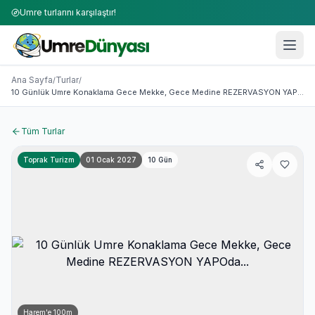
Umre turlarını karşılaştır!
Umre Turları 2026-2027 | 50+ Firma Karşılaştırması
10 Günlük Umre Konaklama Gece Mekke, Gece Medine R
Ana Sayfa
Turlar
/
/
10 Günlük Umre Konaklama Gece Mekke, Gece Medine REZERVASYON YAPOda...
Tüm Turlar
Toprak Turizm
01 Ocak 2027
10
Gün
Harem'e
100
m