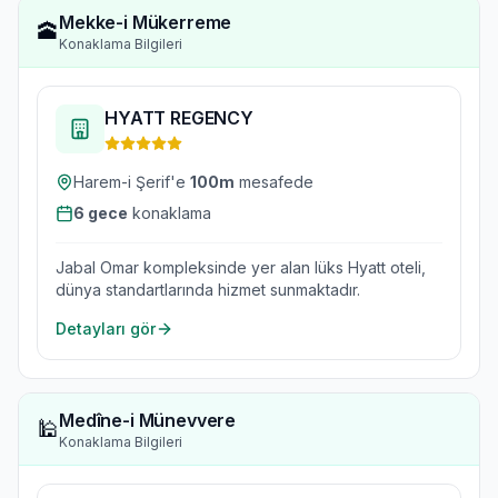
Mekke-i Mükerreme
🕋
Konaklama Bilgileri
HYATT REGENCY
Harem-i Şerif'e
100
m
mesafede
6
gece
konaklama
Jabal Omar kompleksinde yer alan lüks Hyatt oteli,
dünya standartlarında hizmet sunmaktadır.
Detayları gör
Medîne-i Münevvere
🕌
Konaklama Bilgileri