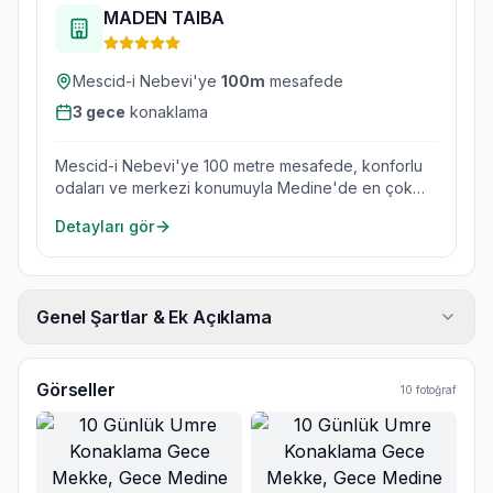
MADEN TAIBA
Mescid-i Nebevi'ye
100
m
mesafede
3
gece
konaklama
Mescid-i Nebevi'ye 100 metre mesafede, konforlu
odaları ve merkezi konumuyla Medine'de en çok
tercih edilen otellerden.
Detayları gör
Genel Şartlar & Ek Açıklama
Görseller
10
fotoğraf