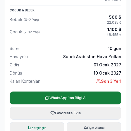
ÇOCUK & BEBEK
500
$
Bebek
(0-2 Yaş)
22.025
₺
1.100
$
Çocuk
(2-12 Yaş)
48.455
₺
Süre
10
gün
Havayolu
Suudi Arabistan Hava Yolları
Gidiş
01 Ocak 2027
Dönüş
10 Ocak 2027
Kalan Kontenjan
Son 3 Yer!
WhatsApp'tan Bilgi Al
Favorilere Ekle
Karşılaştır
Fiyat Alarmı