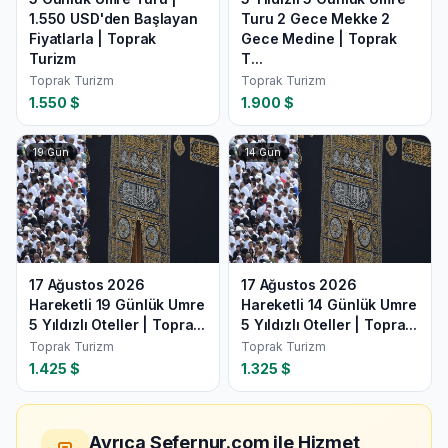
1.550 USD'den Başlayan
Turu 2 Gece Mekke 2
Fiyatlarla | Toprak
Gece Medine | Toprak
Turizm
T...
Toprak Turizm
Toprak Turizm
1.550
$
1.900
$
19
Gün
14
Gün
17 Ağustos 2026
17 Ağustos 2026
Hareketli 19 Günlük Umre
Hareketli 14 Günlük Umre
5 Yıldızlı Oteller | Topra...
5 Yıldızlı Oteller | Topra...
Toprak Turizm
Toprak Turizm
1.425
$
1.325
$
Ayrıca Sefernur.com ile Hizmet