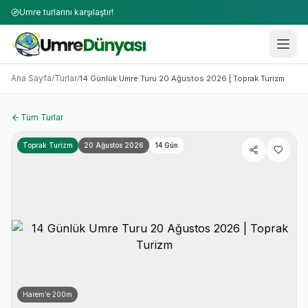
Umre turlarını karşılaştır!
Umre Turları 2026-2027 | 50+ Firma Karşılaştırması
14 Günlük Umre Turu 20 Ağustos 2026 | Toprak Turizm
Ana Sayfa
Turlar
/
/
14 Günlük Umre Turu 20 Ağustos 2026 | Toprak Turizm
Tüm Turlar
Toprak Turizm
20 Ağustos 2026
14
Gün
Harem'e
200
m