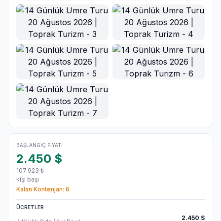
Ana Görsel
BAŞLANGIÇ FIYATI
2.450
$
107.923
₺
kişi başı
Kalan Kontenjan:
6
ÜCRETLER
2.450
$