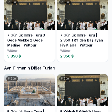
7
Gün
7
Gün
7 Günlük Umre Turu 3
7 Günlük Umre Turu |
Gece Mekke 2 Gece
2.350 TRY'den Başlayan
Medine | Wittour
Fiyatlarla | Wittour
Wittour
Wittour
3.850
$
2.350
$
Aynı Firmanın Diğer Turları
5
Gün
5
Gün
5 Günlük Umre Turu |
5 Yıldızlı 5 Günlük Umre