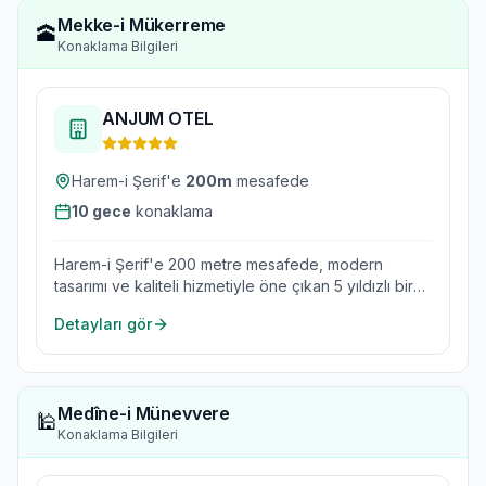
Mekke-i Mükerreme
🕋
Konaklama Bilgileri
ANJUM OTEL
Harem-i Şerif'e
200
m
mesafede
10
gece
konaklama
Harem-i Şerif'e 200 metre mesafede, modern
tasarımı ve kaliteli hizmetiyle öne çıkan 5 yıldızlı bir
oteldir.
Detayları gör
Medîne-i Münevvere
🕌
Konaklama Bilgileri