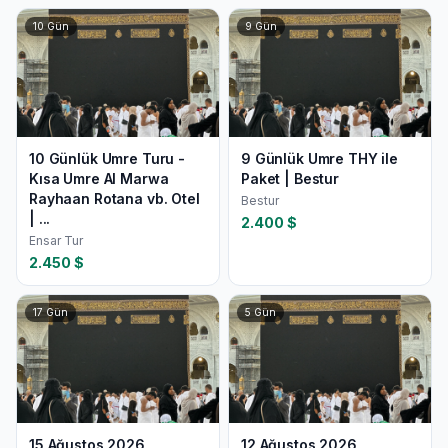
10
Gün
9
Gün
10 Günlük Umre Turu -
9 Günlük Umre THY ile
Kısa Umre Al Marwa
Paket | Bestur
Rayhaan Rotana vb. Otel
Bestur
| ...
2.400
$
Ensar Tur
2.450
$
17
Gün
5
Gün
15 Ağustos 2026
12 Ağustos 2026