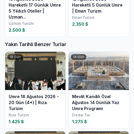
Hareketli 17 Günlük Umre
Hareketli 5 Günlük Umre
5 Yıldızlı Oteller |
| Eman Turizm
Uzman...
Eman Turizm
Uzman Turizm
2.350
$
2.500
$
Yakın Tarihli Benzer Turlar
19
Gün
14
Gün
Umre 18 Ağustos 2026 -
Mevlit Kandili Özel
20 Gün (4*) | Rıza
Ağustos 14 Günlük Yaz
Turizm
Umre Programı
Rıza Turizm
Dizdar Tur
1.425
$
1.275
$