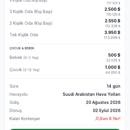
4 Kişilik Oda (Kişi Başı)
107.923
₺
2.500
$
3 Kişilik Oda (Kişi Başı)
110.125
₺
2.550
$
2 Kişilik Oda (Kişi Başı)
112.328
₺
3.950
$
Tek Kişilik Oda
173.998
₺
ÇOCUK & BEBEK
500
$
Bebek
(0-2 Yaş)
22.025
₺
1.000
$
Çocuk
(2-12 Yaş)
44.050
₺
Süre
14
gün
Havayolu
Suudi Arabistan Hava Yolları
Gidiş
20 Ağustos 2026
Dönüş
02 Eylül 2026
Kalan Kontenjan
Son 6 Yer!