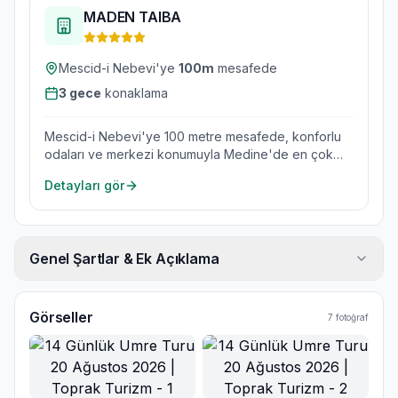
MADEN TAIBA
Mescid-i Nebevi'ye
100
m
mesafede
3
gece
konaklama
Mescid-i Nebevi'ye 100 metre mesafede, konforlu
odaları ve merkezi konumuyla Medine'de en çok
tercih edilen otellerden.
Detayları gör
Genel Şartlar & Ek Açıklama
Görseller
7
fotoğraf