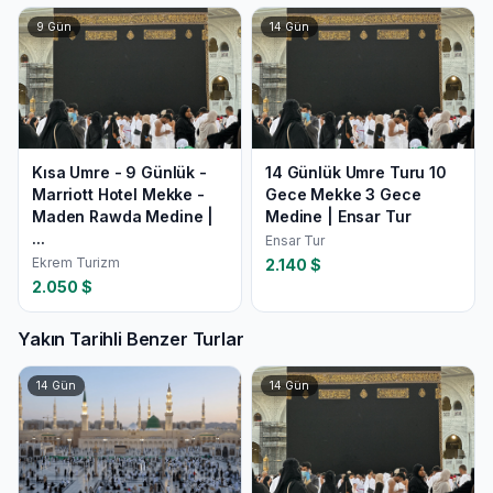
9
Gün
14
Gün
Kısa Umre - 9 Günlük -
14 Günlük Umre Turu 10
Marriott Hotel Mekke -
Gece Mekke 3 Gece
Maden Rawda Medine |
Medine | Ensar Tur
...
Ensar Tur
Ekrem Turizm
2.140
$
2.050
$
Yakın Tarihli Benzer Turlar
14
Gün
14
Gün