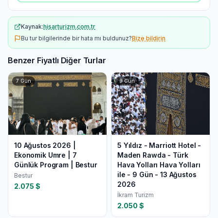
Kaynak:
hisarturizm.com.tr
Bu tur bilgilerinde bir hata mı buldunuz?
Bize bildirin
Benzer Fiyatlı Diğer Turlar
7
Gün
9
Gün
10 Ağustos 2026 |
5 Yıldız - Marriott Hotel -
Ekonomik Umre | 7
Maden Rawda - Türk
Günlük Program | Bestur
Hava Yolları Hava Yolları
ile - 9 Gün - 13 Ağustos
Bestur
2026
2.075
$
İkram Turizm
2.050
$