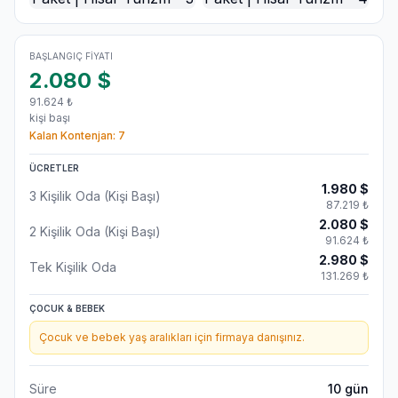
BAŞLANGIÇ FIYATI
2.080
$
91.624
₺
kişi başı
Kalan Kontenjan:
7
ÜCRETLER
1.980
$
3 Kişilik Oda (Kişi Başı)
87.219
₺
2.080
$
2 Kişilik Oda (Kişi Başı)
91.624
₺
2.980
$
Tek Kişilik Oda
131.269
₺
ÇOCUK & BEBEK
Çocuk ve bebek yaş aralıkları için firmaya danışınız.
Süre
10
gün