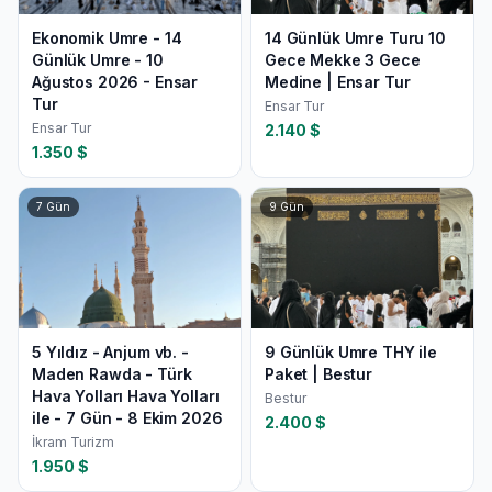
Ekonomik Umre - 14
14 Günlük Umre Turu 10
Günlük Umre - 10
Gece Mekke 3 Gece
Ağustos 2026 - Ensar
Medine | Ensar Tur
Tur
Ensar Tur
Ensar Tur
2.140
$
1.350
$
7
Gün
9
Gün
5 Yıldız - Anjum vb. -
9 Günlük Umre THY ile
Maden Rawda - Türk
Paket | Bestur
Hava Yolları Hava Yolları
Bestur
ile - 7 Gün - 8 Ekim 2026
2.400
$
İkram Turizm
1.950
$