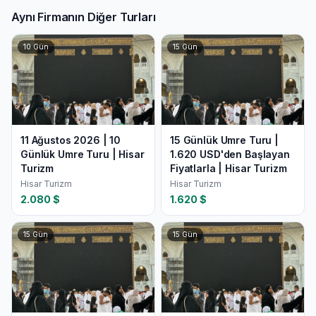
Aynı Firmanın Diğer Turları
10
Gün
15
Gün
11 Ağustos 2026 | 10
15 Günlük Umre Turu |
Günlük Umre Turu | Hisar
1.620 USD'den Başlayan
Turizm
Fiyatlarla | Hisar Turizm
Hisar Turizm
Hisar Turizm
2.080
$
1.620
$
15
Gün
15
Gün