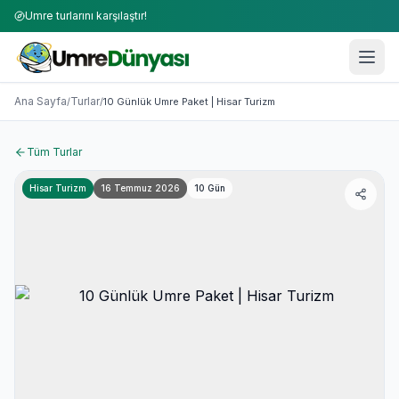
Umre turlarını karşılaştır!
Umre Turları 2026-2027 | 50+ Firma Karşılaştırması
10 Günlük Umre Paket | Hisar Turizm
Ana Sayfa
Turlar
/
/
10 Günlük Umre Paket | Hisar Turizm
Tüm Turlar
Hisar Turizm
16 Temmuz 2026
10
Gün