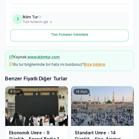
İklim Tur
İ
Tüm turlarını gör
Tüm Firmaları Görüntüle
Kaynak:
www.iklimtur.com
Bu tur bilgilerinde bir hata mı buldunuz?
Bize bildirin
Benzer Fiyatlı Diğer Turlar
9
Gün
14
Gün
Ekonomik Umre - 9
Standart Umre - 14
Günlük - Fecrul Bedia 1
Günlük - Şişe–Aziziye