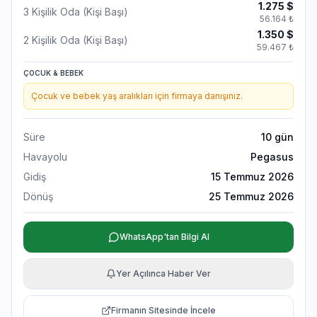
1.275
$
3 Kişilik Oda (Kişi Başı)
56.164
₺
1.350
$
2 Kişilik Oda (Kişi Başı)
59.467
₺
ÇOCUK & BEBEK
Çocuk ve bebek yaş aralıkları için firmaya danışınız.
Süre
10
gün
Havayolu
Pegasus
Gidiş
15 Temmuz 2026
Dönüş
25 Temmuz 2026
WhatsApp'tan Bilgi Al
Yer Açılınca Haber Ver
Firmanın Sitesinde İncele