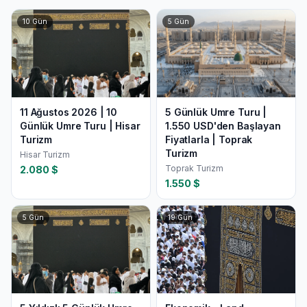
10
Gün
5
Gün
11 Ağustos 2026 | 10
5 Günlük Umre Turu |
Günlük Umre Turu | Hisar
1.550 USD'den Başlayan
Turizm
Fiyatlarla | Toprak
Turizm
Hisar Turizm
Toprak Turizm
2.080
$
1.550
$
5
Gün
19
Gün