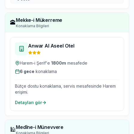
Mekke-i Mükerreme
🕋
Konaklama Bilgileri
Anwar Al Aseel Otel
Harem-i Şerif'e
1800
m
mesafede
6
gece
konaklama
Bütçe dostu konaklama, servis mesafesinde Harem
erişimi.
Detayları gör
Medîne-i Münevvere
🕌
Konaklama Bilgileri