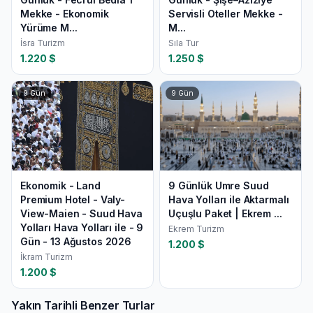
Mekke - Ekonomik
Servisli Oteller Mekke -
Yürüme M...
M...
İsra Turizm
Sıla Tur
1.220
$
1.250
$
9
Gün
9
Gün
Ekonomik - Land
9 Günlük Umre Suud
Premium Hotel - Valy-
Hava Yolları ile Aktarmalı
View-Maien - Suud Hava
Uçuşlu Paket | Ekrem ...
Yolları Hava Yolları ile - 9
Ekrem Turizm
Gün - 13 Ağustos 2026
1.200
$
İkram Turizm
1.200
$
Yakın Tarihli Benzer Turlar