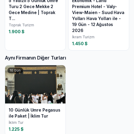
5 Yıldızlı 5 Günlük Umre
Ekonomik - Land
Turu 2 Gece Mekke 2
Premium Hotel - Valy-
Gece Medine | Toprak
View-Maien - Suud Hava
T...
Yolları Hava Yolları ile -
19 Gün - 12 Ağustos
Toprak Turizm
2026
1.900
$
İkram Turizm
1.450
$
Aynı Firmanın Diğer Turları
10
Gün
10 Günlük Umre Pegasus
ile Paket | İklim Tur
İklim Tur
1.225
$