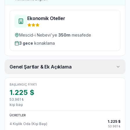
Ekonomik Oteller
Mescid-i Nebevi'ye
350
m
mesafede
3
gece
konaklama
Genel Şartlar & Ek Açıklama
BAŞLANGIÇ FIYATI
1.225
$
53.961
₺
kişi başı
ÜCRETLER
1.225
$
4 Kişilik Oda (Kişi Başı)
53.961
₺