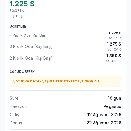
1.225
$
53.961
₺
kişi başı
ÜCRETLER
1.225
$
4 Kişilik Oda (Kişi Başı)
53.961
₺
1.275
$
3 Kişilik Oda (Kişi Başı)
56.164
₺
1.350
$
2 Kişilik Oda (Kişi Başı)
59.467
₺
ÇOCUK & BEBEK
Çocuk ve bebek yaş aralıkları için firmaya danışınız.
Süre
10
gün
Havayolu
Pegasus
Gidiş
12 Ağustos 2026
Dönüş
22 Ağustos 2026