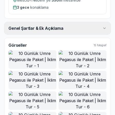
Mescid-i Nebevi'ye
350
m
mesafede
3
gece
konaklama
Genel Şartlar & Ek Açıklama
Görseller
15
fotoğraf
Ana Görsel