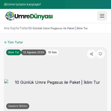
Umre turlarını karşılaştır!
Umre Turları 2026-2027 | 50+ Firma Karşılaştırması
10 Günlük Umre Pegasus ile Paket | İklim Tur
Ana Sayfa
Turlar
/
/
10 Günlük Umre Pegasus ile Paket | İklim Tur
Tüm Turlar
İklim Tur
12 Ağustos 2026
10
Gün
Harem'e
1800
m