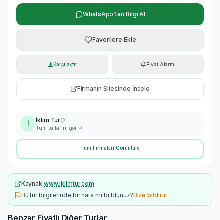
WhatsApp'tan Bilgi Al
Favorilere Ekle
Karşılaştır
Fiyat Alarmı
Firmanın Sitesinde İncele
İklim Tur
İ
Tüm turlarını gör
Tüm Firmaları Görüntüle
Kaynak:
www.iklimtur.com
Bu tur bilgilerinde bir hata mı buldunuz?
Bize bildirin
Benzer Fiyatlı Diğer Turlar