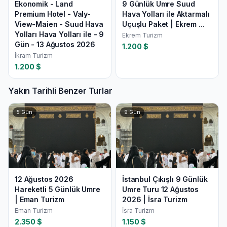
Ekonomik - Land
9 Günlük Umre Suud
Premium Hotel - Valy-
Hava Yolları ile Aktarmalı
View-Maien - Suud Hava
Uçuşlu Paket | Ekrem ...
Yolları Hava Yolları ile - 9
Ekrem Turizm
Gün - 13 Ağustos 2026
1.200
$
İkram Turizm
1.200
$
Yakın Tarihli Benzer Turlar
5
Gün
9
Gün
12 Ağustos 2026
İstanbul Çıkışlı 9 Günlük
Hareketli 5 Günlük Umre
Umre Turu 12 Ağustos
| Eman Turizm
2026 | İsra Turizm
Eman Turizm
İsra Turizm
2.350
$
1.150
$