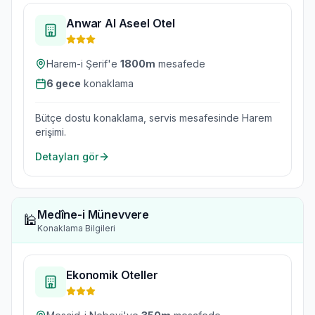
Anwar Al Aseel Otel
Harem-i Şerif'e
1800
m
mesafede
6
gece
konaklama
Bütçe dostu konaklama, servis mesafesinde Harem
erişimi.
Detayları gör
Medîne-i Münevvere
🕌
Konaklama Bilgileri
Ekonomik Oteller