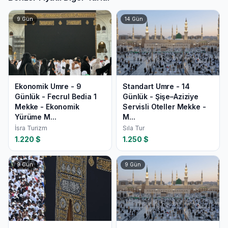
9
Gün
14
Gün
Ekonomik Umre - 9
Standart Umre - 14
Günlük - Fecrul Bedia 1
Günlük - Şişe–Aziziye
Mekke - Ekonomik
Servisli Oteller Mekke -
Yürüme M...
M...
İsra Turizm
Sıla Tur
1.220
$
1.250
$
9
Gün
9
Gün