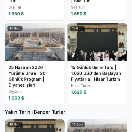
Tur
| Sıla Tur
Sıla Tur
Sıla Tur
1.650
$
1.650
$
14
Gün
15
Gün
25 Haziran 2026 |
15 Günlük Umre Turu |
Yürüme Umre | 20
1.620 USD'den Başlayan
Günlük Program |
Fiyatlarla | Hisar Turizm
Diyanet İşleri
Hisar Turizm
Diyanet
1.620
$
1.660
$
Yakın Tarihli Benzer Turlar
19
Gün
14
Gün