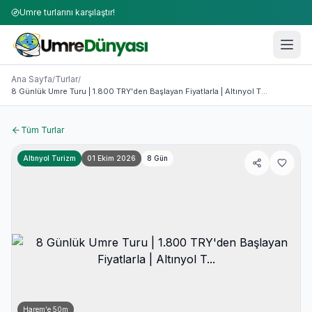
Umre turlarını karşılaştır!
Umre Turları 2026-2027 | 50+ Firma Karşılaştırması
8 Günlük Umre Turu | 1.800 TRY'den Başlayan Fiyatlarla | Alt
Ana Sayfa
Turlar
/
/
8 Günlük Umre Turu | 1.800 TRY'den Başlayan Fiyatlarla | Altınyol T...
Tüm Turlar
Altınyol Turizm
01 Ekim 2026
8
Gün
Harem'e
50
m