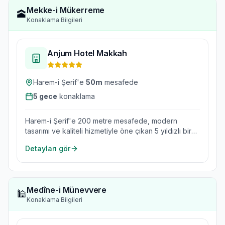
Mekke-i Mükerreme
🕋
Konaklama Bilgileri
Anjum Hotel Makkah
Harem-i Şerif'e
50
m
mesafede
5
gece
konaklama
Harem-i Şerif'e 200 metre mesafede, modern
tasarımı ve kaliteli hizmetiyle öne çıkan 5 yıldızlı bir
oteldir.
Detayları gör
Medîne-i Münevvere
🕌
Konaklama Bilgileri