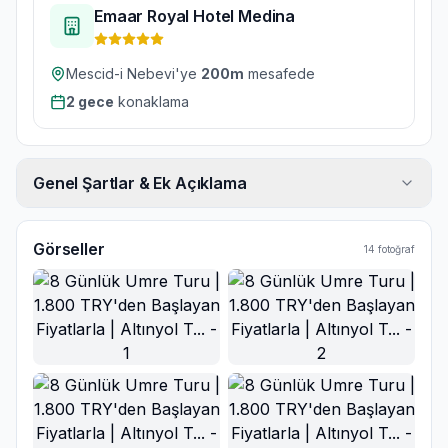
Emaar Royal Hotel Medina
Mescid-i Nebevi'ye
200
m
mesafede
2
gece
konaklama
Genel Şartlar & Ek Açıklama
Görseller
14
fotoğraf
Ana Görsel