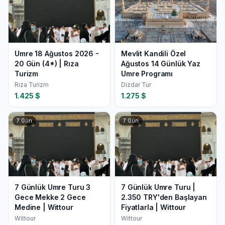
Umre 18 Ağustos 2026 -
Mevlit Kandili Özel
20 Gün (4*) | Rıza
Ağustos 14 Günlük Yaz
Turizm
Umre Programı
Rıza Turizm
Dizdar Tur
1.425
$
1.275
$
7
Gün
7
Gün
7 Günlük Umre Turu 3
7 Günlük Umre Turu |
Gece Mekke 2 Gece
2.350 TRY'den Başlayan
Medine | Wittour
Fiyatlarla | Wittour
Wittour
Wittour