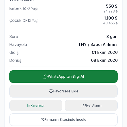
550
$
Bebek
(0-2 Yaş)
24.228
₺
1.100
$
Çocuk
(2-12 Yaş)
48.455
₺
Süre
8
gün
Havayolu
THY / Saudi Airlines
Gidiş
01 Ekim 2026
Dönüş
08 Ekim 2026
WhatsApp'tan Bilgi Al
Favorilere Ekle
Karşılaştır
Fiyat Alarmı
Firmanın Sitesinde İncele