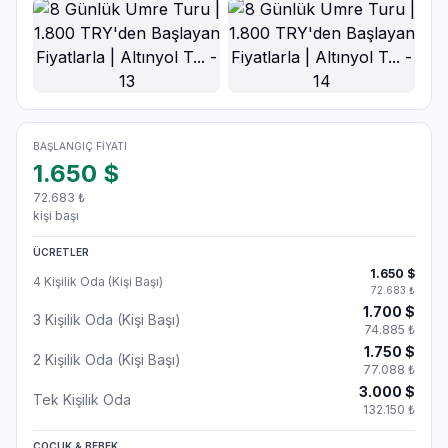
BAŞLANGIÇ FIYATI
1.650
$
72.683
₺
kişi başı
ÜCRETLER
1.650
$
4 Kişilik Oda (Kişi Başı)
72.683
₺
1.700
$
3 Kişilik Oda (Kişi Başı)
74.885
₺
1.750
$
2 Kişilik Oda (Kişi Başı)
77.088
₺
3.000
$
Tek Kişilik Oda
132.150
₺
ÇOCUK & BEBEK