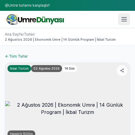
Umre turlarını karşılaştır!
Umre Turları 2026-2027 | 50+ Firma Karşılaştırması
2 Ağustos 2026 | Ekonomik Umre | 14 Günlük Program | İk
Ana Sayfa
Turlar
/
/
2 Ağustos 2026 | Ekonomik Umre | 14 Günlük Program | İkbal Turizm
Tüm Turlar
İkbal Turizm
02 Ağustos 2026
14
Gün
Harem'e
1500
m