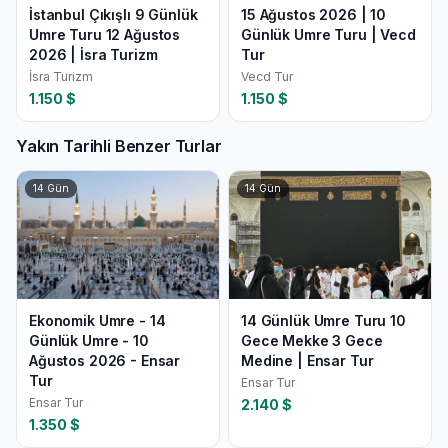
İstanbul Çıkışlı 9 Günlük
15 Ağustos 2026 | 10
Umre Turu 12 Ağustos
Günlük Umre Turu | Vecd
2026 | İsra Turizm
Tur
İsra Turizm
Vecd Tur
1.150
$
1.150
$
Yakın Tarihli Benzer Turlar
14
Gün
14
Gün
Ekonomik Umre - 14
14 Günlük Umre Turu 10
Günlük Umre - 10
Gece Mekke 3 Gece
Ağustos 2026 - Ensar
Medine | Ensar Tur
Tur
Ensar Tur
Ensar Tur
2.140
$
1.350
$