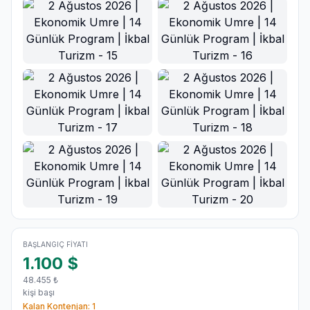
BAŞLANGIÇ FIYATI
1.100
$
48.455
₺
kişi başı
Kalan Kontenjan:
1