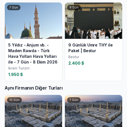
7
Gün
9
Gün
5 Yıldız - Anjum vb. -
9 Günlük Umre THY ile
Maden Rawda - Türk
Paket | Bestur
Hava Yolları Hava Yolları
Bestur
ile - 7 Gün - 8 Ekim 2026
2.400
$
İkram Turizm
1.950
$
Aynı Firmanın Diğer Turları
10
Gün
7
Gün