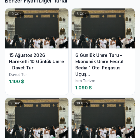
Benzer Fiyatlı Diğer Turlar
10
Gün
6
Gün
15 Ağustos 2026
6 Günlük Umre Turu -
Hareketli 10 Günlük Umre
Ekonomik Umre Fecrul
| Davet Tur
Bedia 1 Otel Pegasus
Uçuş...
Davet Tur
İsra Turizm
1.100
$
1.090
$
9
Gün
10
Gün