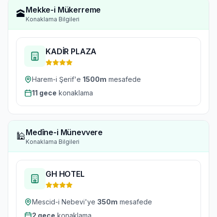
Mekke-i Mükerreme
🕋
Konaklama Bilgileri
KADİR PLAZA
Harem-i Şerif'e
1500
m
mesafede
11
gece
konaklama
Medîne-i Münevvere
🕌
Konaklama Bilgileri
GH HOTEL
Mescid-i Nebevi'ye
350
m
mesafede
2
gece
konaklama