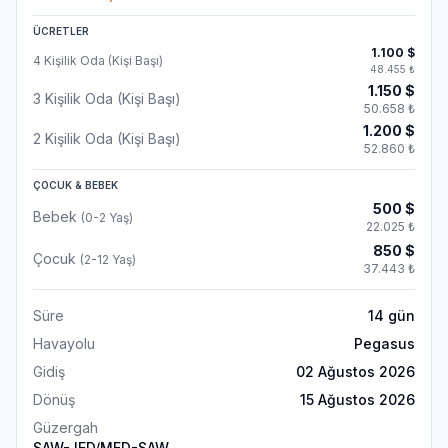
ÜCRETLER
1.100
$
4 Kişilik Oda (Kişi Başı)
48.455
₺
1.150
$
3 Kişilik Oda (Kişi Başı)
50.658
₺
1.200
$
2 Kişilik Oda (Kişi Başı)
52.860
₺
ÇOCUK & BEBEK
500
$
Bebek
(0-2 Yaş)
22.025
₺
850
$
Çocuk
(2-12 Yaş)
37.443
₺
Süre
14
gün
Havayolu
Pegasus
Gidiş
02 Ağustos 2026
Dönüş
15 Ağustos 2026
Güzergah
SAW-JED/MED-SAW