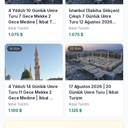
4 Yıldızlı 10 Günlük Umre
İstanbul (Sabiha Gökçen)
Turu 7 Gece Mekke 2
Çıkışlı 7 Günlük Umre
Gece Medine | İkbal T...
Turu 12 Ağustos 2026...
İkbal Turizm
İkbal Turizm
1.075
$
1.075
$
14
Gün
20
Gün
4 Yıldızlı 14 Günlük Umre
17 Ağustos 2026 | 20
Turu 11 Gece Mekke 2
Günlük Umre Turu | İkbal
Gece Medine | İkbal ...
Turizm
İkbal Turizm
İkbal Turizm
1.100
$
1.125
$